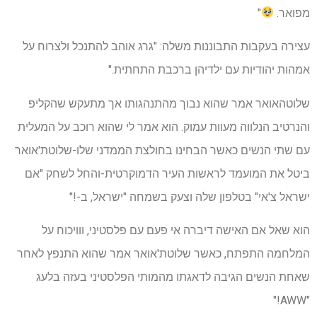
מפואר.
"
עצירה בעקבות התבוננות משלה: "גרג אוהב להתנכל ולצרוח על
אמהות יהודיות עם ילדיהן ברכבת התחתית."
שלוטהאואר אמר שהוא נבוך מהתנהגותו אך מתעקש שהקליפ
והנרטיב הנלווה מעוות עמוק. הוא אמר לי שהוא רוכב על המעלית
עם שתי הנשים כאשר הבחינו בחולצת הממדני שלו-שלוטת'אואר
ביטל את המועמד לראשות העיר הדמוקרטית-והחל לשחק "אם
ישראל צ'אי" בטלפון שלה וצעק בשמחה "ישראל, ב-!"
הוא שאל אם האישה דיברה אי פעם עם פלסטיני, ווויכוח על
המלחמה התפתח, כאשר שלוטת'אואר אמר שהוא התנפץ לאחר
שאחת הנשים הגיבה לדאגתו מהמותי הפלסטיני בעזה בלעג
"AWW!"