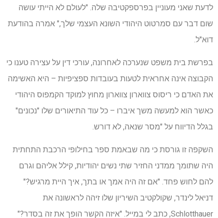
לדעת שאני מעוניין בפרספקטיבה שלה. "לעולם לא הייתי עושה
שום דבר עם סמרטוט היהודי השונא העצמי שלך," אמרה בהודעת
דוא"ל.
בפרשת בית משפט שנערכה לאחרונה, עורכי דין על עצירה טענו כי
הקבוצה אינה אחראית לטעות בעובדות ספציפיות – היא האשימה
את האדם כי ריסוס צווארון צווארון מחוץ למוקד הקמפוס היהודי
כאשר הוא למעשה משך איברו – כל עוד התיאורים שלו "נכונים"
בגלל הדיווח על "מסר שנאה, לא דורש.
השקפה זו גורסת כי מה שבאמת ספר בחילופי הרכבת התחתית
היה שתומך ממדני החזיר שתי נשים יהודיות, קילל אליהם וגרם
להם לחוש פחד. "אם זה היה אמך או בתך, איך היית מרגיש?"
דניאל לינדר, שקולקטיב השיריון שלו זיהה לראשונה את
Schlotthauer, כתב לי במייל. "איזה הקשר הופך את זה בסדר?"