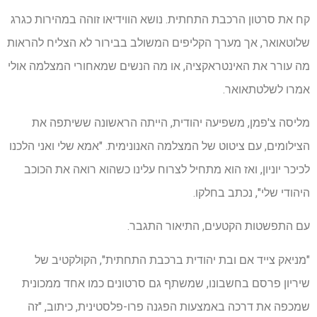
קח את סרטון הרכבת התחתית. נושא הווידיאו זוהה במהירות כגרג
שלוטאואר, אך מערך הקליפים המשולב בבירור לא הצליח להראות
מה עורר את האינטראקציה, או מה הנשים שמאחורי המצלמה אולי
אמרו לשלטתאואר.
מליסה צ'פמן, משפיעה יהודית, הייתה הראשונה ששיתפה את
הצילומים, עם ציטוט של המצלמה האנונימית. "אמא שלי ואני הלכנו
לכיכר יוניון, ואז הוא מתחיל לצרוח עלינו כשהוא רואה את הכוכב
היהודי שלי", נכתב בחלקו.
עם התפשטות הקטעים, התיאור התגבר.
"מניאק צייד אם ובת יהודית ברכבת התחתית", הקולקטיב של
שיריון פרסם בחשבונו, שמשתף גם סרטונים כמו אחד ממכונית
שמכפה את דרכה באמצעות הפגנה פרו-פלסטינית, כיתוב, "זה