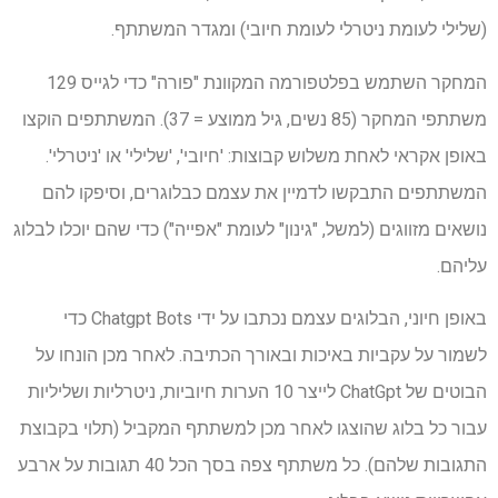
(שלילי לעומת ניטרלי לעומת חיובי) ומגדר המשתתף.
המחקר השתמש בפלטפורמה המקוונת "פורה" כדי לגייס 129
משתתפי המחקר (85 נשים, גיל ממוצע = 37). המשתתפים הוקצו
באופן אקראי לאחת משלוש קבוצות: 'חיובי', 'שלילי' או 'ניטרלי'.
המשתתפים התבקשו לדמיין את עצמם כבלוגרים, וסיפקו להם
נושאים מזווגים (למשל, "גינון" לעומת "אפייה") כדי שהם יוכלו לבלוג
עליהם.
באופן חיוני, הבלוגים עצמם נכתבו על ידי Chatgpt Bots כדי
לשמור על עקביות באיכות ובאורך הכתיבה. לאחר מכן הונחו על
הבוטים של ChatGpt לייצר 10 הערות חיוביות, ניטרליות ושליליות
עבור כל בלוג שהוצגו לאחר מכן למשתתף המקביל (תלוי בקבוצת
התגובות שלהם). כל משתתף צפה בסך הכל 40 תגובות על ארבע