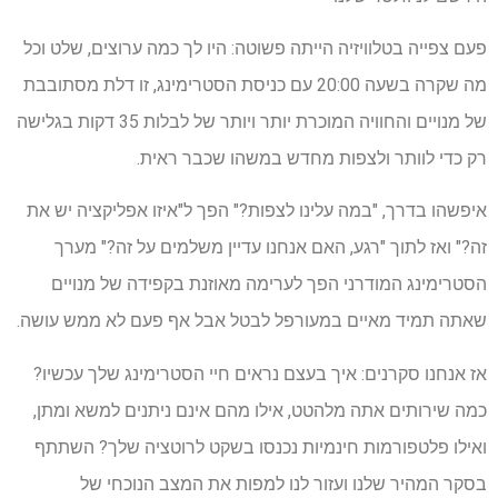
פעם צפייה בטלוויזיה הייתה פשוטה: היו לך כמה ערוצים, שלט וכל
מה שקרה בשעה 20:00 עם כניסת הסטרימינג, זו דלת מסתובבת
של מנויים והחוויה המוכרת יותר ויותר של לבלות 35 דקות בגלישה
רק כדי לוותר ולצפות מחדש במשהו שכבר ראית.
איפשהו בדרך, "במה עלינו לצפות?" הפך ל"איזו אפליקציה יש את
זה?" ואז לתוך "רגע, האם אנחנו עדיין משלמים על זה?" מערך
הסטרימינג המודרני הפך לערימה מאוזנת בקפידה של מנויים
שאתה תמיד מאיים במעורפל לבטל אבל אף פעם לא ממש עושה.
אז אנחנו סקרנים: איך בעצם נראים חיי הסטרימינג שלך עכשיו?
כמה שירותים אתה מלהטט, אילו מהם אינם ניתנים למשא ומתן,
ואילו פלטפורמות חינמיות נכנסו בשקט לרוטציה שלך? השתתף
בסקר המהיר שלנו ועזור לנו למפות את המצב הנוכחי של