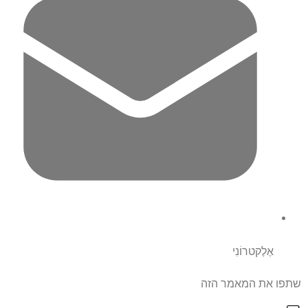
אֶלֶקטרוֹנִי
שתפו את המאמר הזה