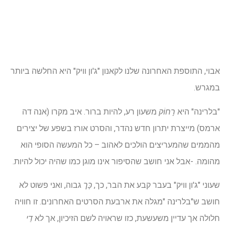
אבוי, התוספת האחרונה שלנו לקאנון "ג'ון וויק" היא החלשה ביותר
במגרש.
"בלרינה" היא
רָחוֹק
משעון רע, להיות ברור. איב מקרו (אנה דה
ארמס) מייצרת יתרון חדש נהדר, והסרט אורז בשפע של יצירים
מהממים שהמעריצים הולכים לאהוב – כל המעשה הסופי הוא
מהומה. -אבל אני חושב שהסיפור אינו מוגן כמו שהיה יכול להיות.
שעוני "ג'ון וויק" בעבר קבע את הבר, כך,
כָּך
גבוה, ואני פשוט לא
חושב ש"בלרינה "מגלה את ארבעת הסרטים האחרונים. זו חוויה
חלולה אך עדיין משעשעת, כזו שראויה לשם הזיכיון, אך לא
דַי