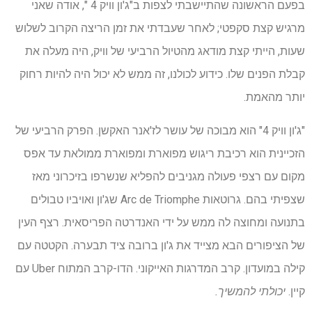
בפעם הראשונה שהתיישבתי לצפות ב"ג'ון וויק 4 ", אודה שאני
מרגיש קצת סקפטי; לאחר שעבדתי את זמן הריצה הקרוב לשלוש
שעות, הייתי קצת מודאג מהטיול הרביעי של וויק, היה מעלה את
קבלת הפנים שלו. כידוע לכולנו, זה ממש לא יכול היה להיות רחוק
יותר מהאמת.
"ג'ון וויק 4" הוא מבוכה של עושר לז'אנר האקשן. הפרק הרביעי של
הזכיינית הוא רכיבת ריגוש מפוארת ומפוארת ממולאת עד אפס
מקום עם רצפי פעולה מגניבים להפליא שנשרפו בזיכרוני מאז
שצפיתי בהם. גרוטאות Arc de Triomphe שג'ון ואויביו טבולים
בתנועה ומחוצה לה ממש על ידי האנדרטה הפריסאית. רצף העין
של הציפורים הבא מצייד את ג'ון ברובה ציד תבערה. הקטטה עם
קילה במועדון. קרב המדרגות האייקוני. הדו-קרב המתוח Uber עם
קיין.
יכולתי להמשיך.