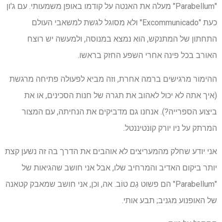
"Parabellum" מעלה את האנטה על קודמו באופן משמעותי. עם ג'ון
כעת "Excommunicado" ולא מסוגל לגשת למשאבי העולם
התחתון של המתנקש, הוא נמצא במנוסה, ולמעשה יש רוצח
האורב בכל פינה אחרי השפע החזק בראשו.
ההימור מרגישים ברמה אחרת, וזה מביא לפעולה פתיחה מרגשת
(איך אתה לא יכול לאהוב את תגרה של חנות הסכינים, או את
ביצוע הספרייה?). אנחנו גם מדביקים את הנחיתה, עם המצור
המרתק על ניו יורק קונטיננטל.
אני יודע שחלק מהמעריצים לא אוהבים את הדרך בה זה נשען קצת
יותר ביקום האדיב והמרחיב שלו, אבל אני חושב שהגיאות של
"Parabellum" הם פשוט
גַם
טוֹב. אה, וכן, אני חושב שמאבק קטאנה
של האופנוע מגניב; תבע אותי.