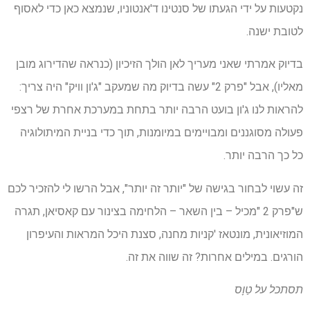
נקטעות על ידי הגעתו של סנטינו ד'אנטוניו, שנמצא כאן כדי לאסוף
לטובת ישנה.
בדיוק אמרתי שאני מעריך לאן הולך הזיכיון (כנראה שהדירוג מובן
מאליו), אבל "פרק 2" עשה בדיוק מה שמעקב "ג'ון וויק" היה צריך:
להראות לנו ג'ון בועט הרבה יותר בתחת במערכת אחרת של רצפי
פעולה מסוגננים ומבויימים במיומנות, תוך כדי בניית המיתולוגיה
כל כך הרבה יותר.
זה עשוי לבחור בגישה של "יותר זה יותר", אבל הרשו לי להזכיר לכם
ש"פרק 2 "מכיל – בין השאר – הלחימה בצינור עם קאסיאן, תגרה
המוזיאונית, מונטאז 'קניות מחנה, סצנת היכל המראות והעיפרון
הורגים. במילים אחרות? זה שווה את זה.
תסתכל על
טַוָס