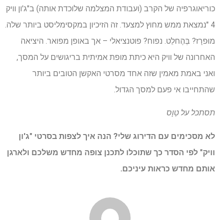
כוריאוגרפיה של הקרב (ועבודת המצלמה שלוכדת אותה) ב"ג'ון וויק
4 "נמצאת ממש מחוץ למצעד. זה הזיכיון במקסימליסט ביותר שלה.
מוּפרָז? בְּהֶחלֵט. נפוח? פוטנציאלי – אך באופן מפואר. היציאה
האחרונה של וויק היא כיתת מופת אמיתית בריגושים על המסך,
ואני באמת מאמין שזה אחד מסרטי האקשן הטובים ביותר
שהתחייבו אי פעם למסך הגדול.
תסתכל על
טַוָס
לא מסכימים עם הדירוג שלי? הנה
איך לצפות בסרטי "ג'ון
וויק" לפי הסדר
כך שתוכלו לתכנן צופה מחדש משלכם ולארגן
אותם מחדש כראות עיניכם.