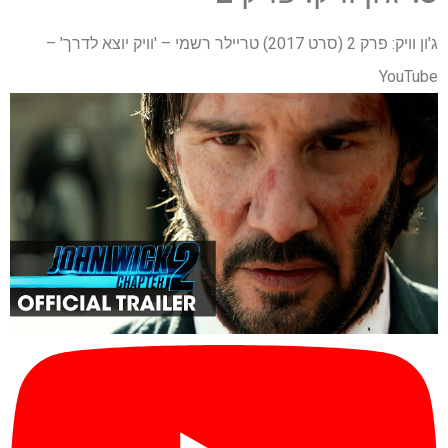
ג'ון וויק: פרק 2 (סרט 2017) טריילר רשמי – 'וויק יוצא לדרך' –
YouTube