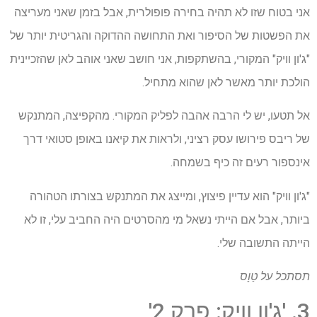
אני בטוח שזו לא תהיה בחירה פופולרית, אבל בזמן שאני מעריצה
את הפשטות של הסיפור ואת התחושה ההדוקה והגריטית יותר של
"ג'ון וויק" המקורי, בהשתקפות, אני חושב שאני אוהב לאן שהזכיינית
הולכת יותר מאשר לאן שהוא מתחיל.
אל תטעו, יש לי הרבה אהבה לפליק המקורי. מהקפיצה, המתנקש
של ריבס פירושו עסק רציני, ולראות את קיאנו באופן סטואי דרך
אינספור רעים זה כיף בשמחה.
"ג'ון וויק" הוא עדיין פיצוץ, ומייצג את המתנקש בצורתו הטהורה
ביותר, אבל אם הייתי נשאל מי מהסרטים היה החביב עלי, זו לא
הייתה התשובה שלי.
תסתכל על
טַוָס
3. 'ג'ון וויק: פרק 2'