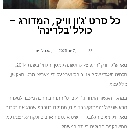
כל סרט 'ג'ון וויק', המדורג –
כולל 'בלרינה'
11:22
,
7 יוני 2025
,
טכנולוגיה
מאז ש"ג'ון וויק "התפוצץ לראשונה למסך הגדול בשנת 2014,
הלהיט האגדי של קיאנו ריבס נערץ על ידי מעריצי סרטי האקשן,
כולל עצמי.
במהלך העשור האחרון, "וויקברס" התרחב הרבה מעבר למערך
הראשוני של "המתנקש בדימוס, מתנקם בטברפ שהרג את כלבו."
מאז, וויק נעלם הגלובלי, הושיט אינספור אויבים ולקח על עצמו כמה
מהשחקנים החזקים ביותר במשחק.