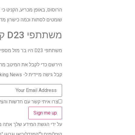
הרוסוס, באופן מכריע, הקניט כי 
שומטים לסתות וכמה כישרון מדהי
משתתפי D23 קיבלו את המבט הראשון על 'המנדלוריאן וגרוגו'
משתתפי D23 היו בר מזל מספיק כדי לדגום את מה שעומד לרשות דין דג'רין והאשמה הצעירה שלו, גרוגו (זו התינוק יודה, לך ולי).
הירשם כדי לקבל את המיטב מהמ
קבל גישה מיידית ל- Breaking News, הביקורות החמות ביותר, מבצעים מעולים וטיפים מועילים.
צרו איתי קשר עם חדשות והצע
על ידי הגשת המידע שלך אתה מסכים 
הצילומים ל"המנדלוריאן וגרוגו "