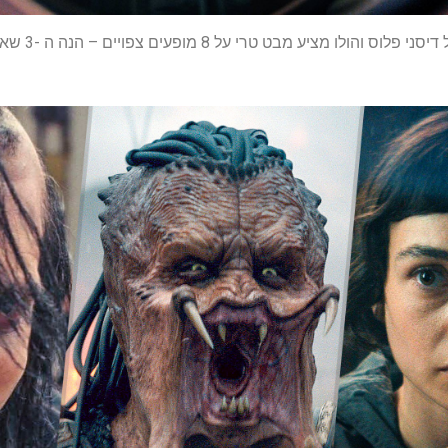
ט טרי על 8 מופעים צפויים – הנה ה -3 שאני מוסיף לרשימת השעונים שלי