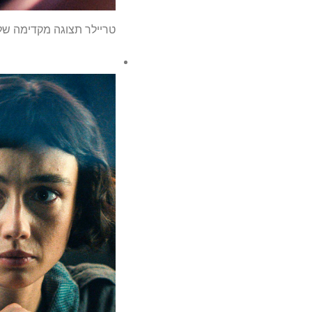
טריילר תצוגה מקדימה של דיסני פלוס והולו מציע מב