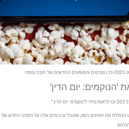
 צופה
'הנוקמים: יום הדין'
הנרגש.