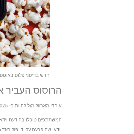
חדש בדיסני פלוס באוגוסט 2025-כל הסרטים והמופעים החדשים של חובה
הרוסוס העביר את 
אוהדי מארוול מזל להיות ב- D23 2025 זכו לראות טיזר ל"נוקמים: יום הדין ".
וידאו שהופרעה על ידי פול ראד 