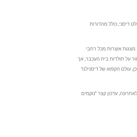
לט דיסני, כולל מהדורות
האירוע התרחש בסוף השבוע (30-31 באוגוסט), וראה אורחים מקבלים צפחה מלאה של למעלה מ 25 מצגות אוצרות מכל רחבי
ר על תולדות בית העכבר, אך
וויזיה ובחדשות דיסני פלוס שיצאו מ- D23 2025 כאן (אם כי, כן, עולם הקפוא של דיסנילנד
ת מ- D23 2025, כולל שחרורים שהוכרזו לאחרונה, עדכון קצר "נוקמים: