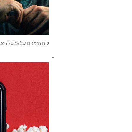
לוח הזמנים של Comic-Con 2025 הודיע: 'מסע בין כוכבים', 'זר: כדור הארץ' וג'ורג 'לוקאס' הופעה ראשונה אי פעם