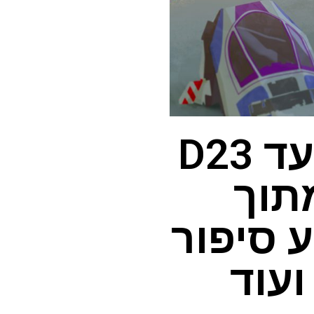
כל מה שדיסני הודיעה ביעד D23
מתוך
ע סיפור