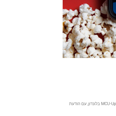
המשתתפים טופלו בהודעת וידאו הכוללת את האחים רוסו, שעובדים בימים אלה על הסרט החדש של MCU-Up בלונדון, עם הודעת