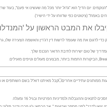
"הנוקמים: יום הדין" הוא "גדול יותר מכל מה שעשינו אי פעם", בעוד ש
ם באמת" (ציטוטים כפי שדווחו על ידי הישיר).
דריך של טום ישירות לתיבת הדואר הנכנס שלך.
ות ממותגים עתידיים אחרים
קבל מאיתנו דוא"ל בשם השותפים או נ
לתנאים וההגבלות ולמדיניות הפרטיות ובגיל 16 ומעלה.
רק יצאו לדרך" לפני מספר שבועות ", אך הבמאי ג'ון פברו ודייב פילוני