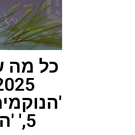
'הנוקמים
5,' 'המנדלוריאן וגרוגו' ועוד