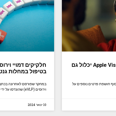
יותר מאשר וידאו מרחבי – Apple Vision Pro יכלול גם
חלקיקים דמויי וירו
בטיפול במחלות גנט
פל סוף סוף חושפת פרטים נוספים על
במחקר שפורסם לאחרונה בכתב ה
וירוסים (eVLP) שהונדסו על ידי עורך ראשי (PE) המספקים חלבוני
10 ינואר 2024