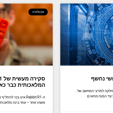
טכנולוגיה
ושי נחשף
המלאכותית כבר כאן
ידת MRC Brain Network Dynamics והמחלקה למדעי המחשב של
כיצד המוח מתאים
ה-Rabbit R1 אינו בנו
משהו אחר – עוזר בינה מלאכות