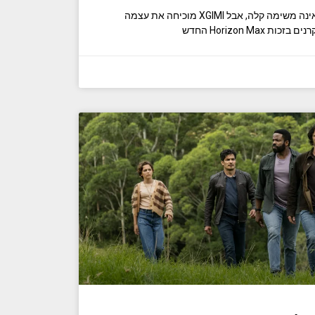
התמודדות עם סמסונג ואפסון אינה משימה קלה, אבל XGIMI מוכיחה את עצמה
Horizon M החדש