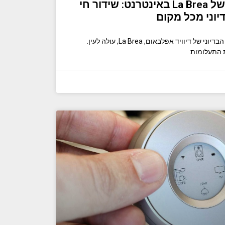
איך לצפות בעונה 3 של La Brea באינטרנט: שידור חי
וני מכל מקום
עונה 3 של סדרת הדרמה המדע הבדיוני של דיוויד אפלבאום, La Brea, עולה לעין.
 התעלומות