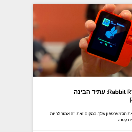
סקירה מעשית של Rabbit R1: עתיד הבינה
י להחליף את הסמארטפון שלך. במקום זאת, זה אמור להיות
ית קטנה