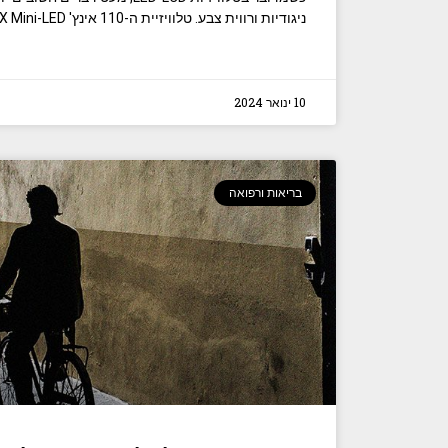
ניגודיות ורווית צבע. טלוויזיית ה-110 אינץ' Hisense UX Mini-LED החדשה
10 ינואר 2024
בריאות ורפואה