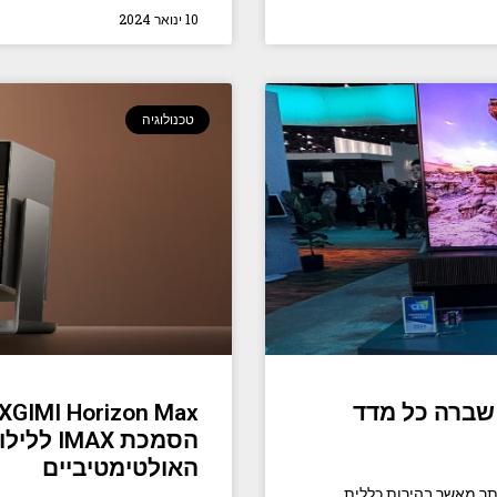
10 ינואר 2024
טכנולוגיה
לוויזיית ה-Hisense UX Mini-LED שברה כל מדד
הסמכת AX
האולטימטיביים
רים חשובים יותר מאשר בהירות כללית,