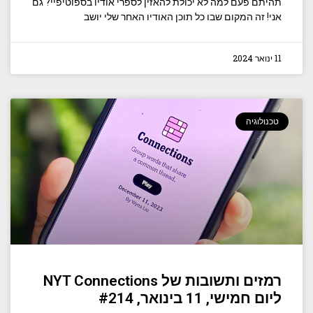
תהיתם פעם למה לא יכולת להאזין לספרי אודיו בספוטיפיי? גם
אני! זה המקום שבו כל תוכן האודיו האחר שלי יושב
11 ינואר 2024
טכנולוגיה
רמזים ותשובות של NYT Connections
ליום חמישי, 11 בינואר, #214