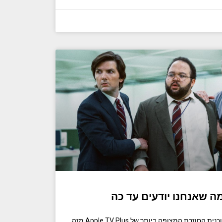
"Severance" עונה 2 הייתה התוכנית החוזרת המצופה ביותר של Apple TV Plus מזה