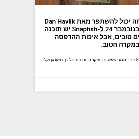
סקירת Snapfish: אתה יכול להשתפר מאת Dan Havlik
עודכן לאחרונה ב-1 בנובמבר 24 ל-Snapfish יש תוכנה
ם טובים, אבל איכות ההדפסה
במקרה הטוב.
באמת רצינו לאהוב את Snapfish יותר ממה שעשינו בעיקר כי זה היה כל כך מאורגן וקל