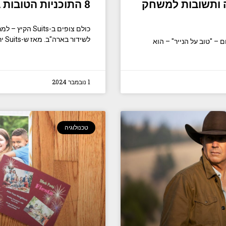
, ספיגה ותשובות למשחק
8 התוכניות הטובות ביותר כמו 'Suits' להזרמה עכשיו
כולם צופים ב-
לשידור בארה"ב. מאז ש-Suits ירדה בנטפליקס, זה מרחף
ם? הנושא של היום – "טוב על הנייר" – הוא
1 נובמבר 2024
טכנולוגיה