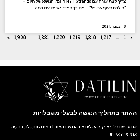
צריך קצת עזרה עם NYT Strands היום? הנושא של היום –
"הולכת לעוף עכשיו!" – מסובך למדי, אפילו עם כמה
5 דצמבר 2024
»
1,938
…
1,221
1,220
1,219
1,218
1,217
…
1
«
האתר בתהליך הנגשה לבעלי מוגבלויות
אנו עושים כל מאמץ להשלים את הנגשת האתר! במידה ונתקלת בבעיה
אנא פנה אלינו!