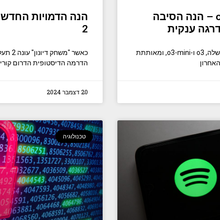
OpenAI חושפת את ה-o3 ו-o3 mini – הנה הסיבה
דרגה ענקית
2
OpenAI הציגה את דגמי הבינה המלאכותית העדכנית שלה, o3 ו-o3-mini, ומאותתת
האחרון
הדרמה הדיסטופית הדרום קוריא
20 דצמבר 2024
טכנולוגיה