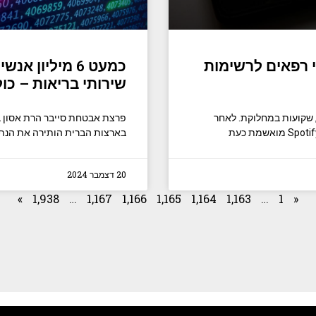
מני רפאים לרשימות
כמעט 6 מיליו
שירותי בריאות – כולל כר
ורה לצאת לשיא, שקועות במחלוקת. לאחר
פרצת אבטחת סייבר הרת אסון 
בארצות הברית הותירה את הנתונים הרג
20 דצמבר 2024
»
1,938
…
1,167
1,166
1,165
1,164
1,163
…
1
«