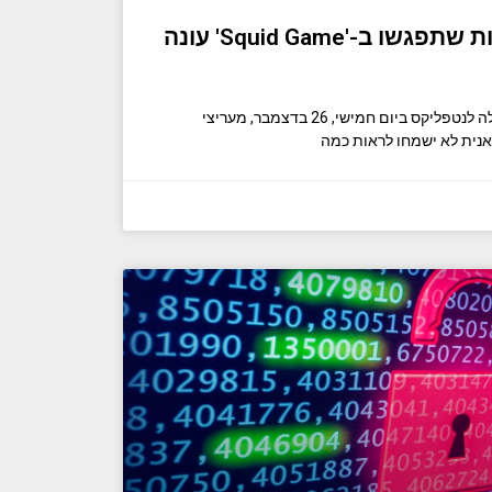
הנה הדמויות החדשות שתפגשו ב-'Squid Game' עונה
כאשר "משחק דיונון" עונה 2 תעלה לנטפליקס ביום חמישי, 26 בדצמבר, מעריצי
נית לא ישמחו לראות כמה