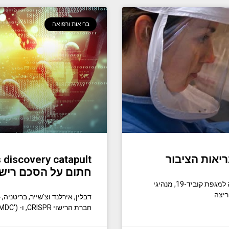
בריאות ורפואה
ריאות הציבור
discovery catapult
חתום על הסכם רישיון SPR/Cas9
גם כאשר הסיוע הפדרלי זרם לתקציבי המדינה בתגובה למגפת קוביד-19, מנהיגי
ריצה
חברת הרישוי CRISPR, ו- Medicines Discovery Catapult ('MDC'), מרכז