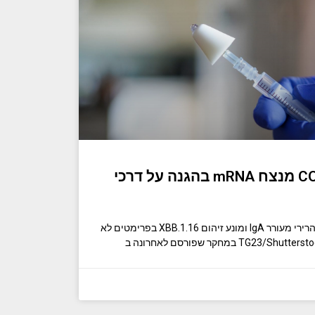
חיסון רירית COVID-19 מנצח mRNA בהגנה על דרכי
‏לִלמוֹד: חיזוק חיסון האדנוווירוס הרירי מעורר IgA ומונע זיהום XBB.1.16 בפרימטים לא