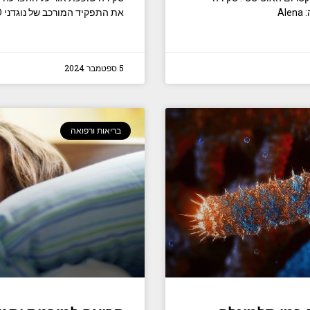
שיטתית ומטה-אנליזה של מחקרי עוקבה. קרדיט תמונה: Alena
את התפקיד המורכב של נוגדני GAD וטיפולים חדשניים, וסוללת
5 ספטמבר 2024
בריאות ורפואה