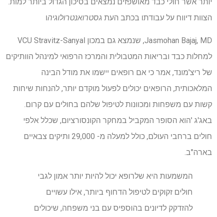
יותר אשר חולי כבד מאושפזים נמצאים בסיכון הגדול ביותר למות.
הצוות דיווח על עבודתו בכתב העת
גסטרואנטרולוגיה
ו
Jasmohan Bajaj, MD, שנמצא גם במכון VCU Stravitz-Sanyal
למחלות כבד ובריאות המטבולית והמרכז הרפואי למינהל הוותיקים
של ריצ'מונד, אמר כי אם רופאים יישמו את מודל הבינה
המלאכותית, הרופאים יכולים לפעול מוקדם יותר, להנחות שיחות
קשות עם משפחות ומכוונות לטיפול שלהם בחולים עם קרום.
באג'ג 'הוא הסופר המקביל במחקר הקונסורציום, שכלל אלפי
חולים ברחבי העולם, כולל למעלה מ- 29,000 ותיקים צבאיים
בארה"ב.
המשמעות היא שלרופא יכול להיות יותר אמון לגבי
חולים זקוקים לטיפול הדחוף ביותר, אילו עשויים
להזדקק לדיונים בהוספיס עם בני משפחה, שיכולים