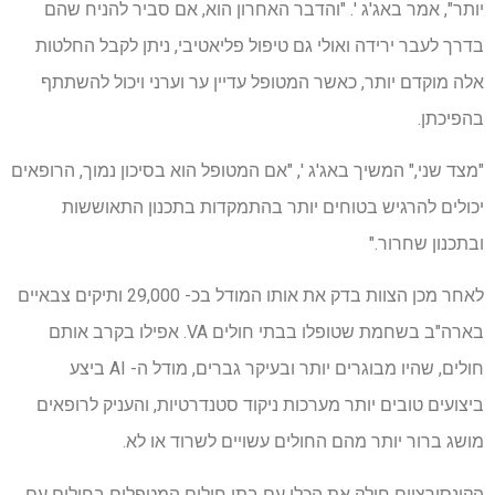
יותר", אמר באג'ג '. "והדבר האחרון הוא, אם סביר להניח שהם
בדרך לעבר ירידה ואולי גם טיפול פליאטיבי, ניתן לקבל החלטות
אלה מוקדם יותר, כאשר המטופל עדיין ער וערני ויכול להשתתף
בהפיכתן.
"מצד שני," המשיך באג'ג ', "אם המטופל הוא בסיכון נמוך, הרופאים
יכולים להרגיש בטוחים יותר בהתמקדות בתכנון התאוששות
ובתכנון שחרור."
לאחר מכן הצוות בדק את אותו המודל בכ- 29,000 ותיקים צבאיים
בארה"ב בשחמת שטופלו בבתי חולים VA. אפילו בקרב אותם
חולים, שהיו מבוגרים יותר ובעיקר גברים, מודל ה- AI ביצע
ביצועים טובים יותר מערכות ניקוד סטנדרטיות, והעניק לרופאים
מושג ברור יותר מהם החולים עשויים לשרוד או לא.
הקונסורציום חולק את הכלי עם בתי חולים המטפלים בחולים עם