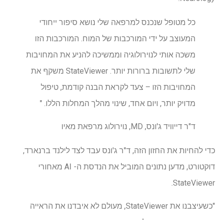
כל מטופל שנכנס למרפאה שלי נושא סיפור ייחודי
המעוצב על ידי המורכבות של המוח. המורכבות הזו
משכה אותי לנוירולוגיה וממשיכה להניע את המחויבות
שלי לתשובות ברורות יותר. StateViewer משקף את
המחויבות הזו – צעד לקראת הבנה קודמת, טיפול
מדויק יותר, ויום אחד, שינוי מהלך המחלות הללו. "
ד"ר דייוויד ג'ונס, MD, נוירולוג מרפאת מאיו
כדי להחיות את החזון הזה, ד"ר ג'ונס עבד לצד לילנד ברנארד,
דוקטורט, מדען נתונים המוביל את הנדסת ה- AI מאחורי
StateViewer.
"כשעיצבנו את StateViewer, מעולם לא איבדנו את הראייה