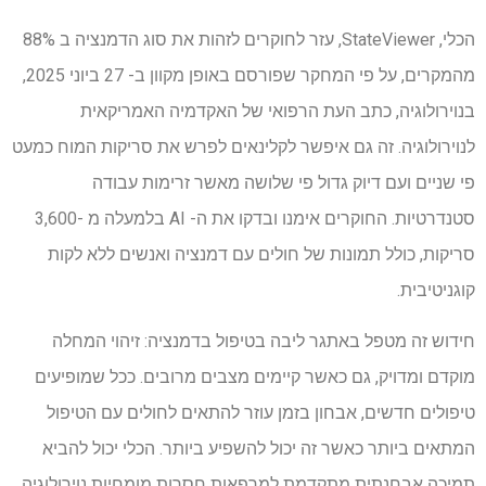
הכלי, StateViewer, עזר לחוקרים לזהות את סוג הדמנציה ב 88%
מהמקרים, על פי המחקר שפורסם באופן מקוון ב- 27 ביוני 2025,
בנוירולוגיה, כתב העת הרפואי של האקדמיה האמריקאית
לנוירולוגיה. זה גם איפשר לקלינאים לפרש את סריקות המוח כמעט
פי שניים ועם דיוק גדול פי שלושה מאשר זרימות עבודה
סטנדרטיות. החוקרים אימנו ובדקו את ה- AI בלמעלה מ -3,600
סריקות, כולל תמונות של חולים עם דמנציה ואנשים ללא לקות
קוגניטיבית.
חידוש זה מטפל באתגר ליבה בטיפול בדמנציה: זיהוי המחלה
מוקדם ומדויק, גם כאשר קיימים מצבים מרובים. ככל שמופיעים
טיפולים חדשים, אבחון בזמן עוזר להתאים לחולים עם הטיפול
המתאים ביותר כאשר זה יכול להשפיע ביותר. הכלי יכול להביא
תמיכה אבחנתית מתקדמת למרפאות חסרות מומחיות נוירולוגיה.