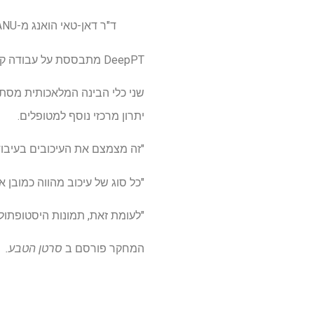
ד"ר דאן-טאי הואנג מ-ANU
DeepPT מתבססת על עבודה קודמת של אותם חוקרי ANU לפיתוח כלי שיסייע לסיווג גידולי מוח.
שני כלי הבינה המלאכותית מסת
יתרון מרכזי נוסף למטופלים.
"זה מצמצם את העיכובים בעיבוד 
"כל סוג של עיכוב מהווה כמובן 
"לעומת זאת, תמונות היסטופתולוג
המחקר פורסם ב
סרטן הטבע.