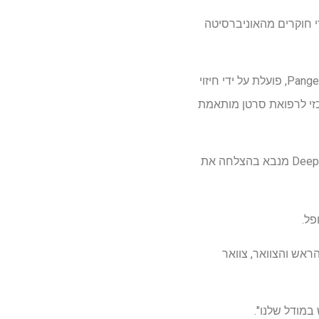
ח על ידי חוקרים מהאוניברסיטה
DeepPT, שפותחה בשיתוף עם מדענים מהמכון הלאומי לסרטן באמריקה וחברת התרופות Pangea Biomed, פועלת על ידי חיזוי
מולקולרי המרכזי לרפואת סרטן מותאמת
לדברי המחבר הראשי ד"ר Danh-Tai Hoang מ-ANU, בשילוב עם כלי שני בשם ENLIGHT, נמצא כי DeepPT מנבא בהצלחה את
פל.
השד, הריאות, הראש והצוואר, צוואר