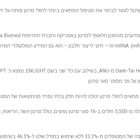
 חדש לבינה מלאכותית (AI) שיכול לעזור לבחור את הטיפול המתאים ביותר לחולי סרטן פות
פרופיל ה-RNA של המטופל (mRNA). mRNA זה – חיוני לייצור חלבון – הוא גם המידע ה
על פני מספר סוגי סרטן.
 מתאים לחולי סרטן יכולה להיות חלק בלתי נפרד מהתוצאות של המטו
DeepPT הוכשרה על למעלה מ-5,500 חולים ב-16 סוגי סרטן נפוצים, כולל סרטן 
מוש במודל שלנו ל-46.5% בשימוש במודל שלנו".