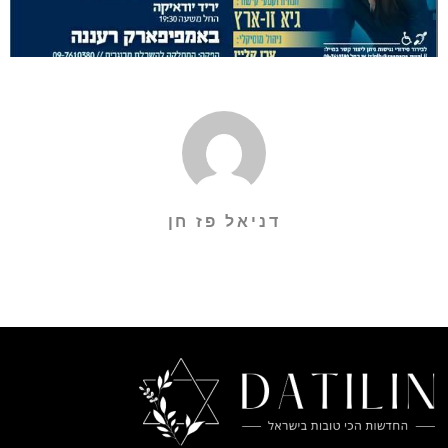
דניאל פז חן