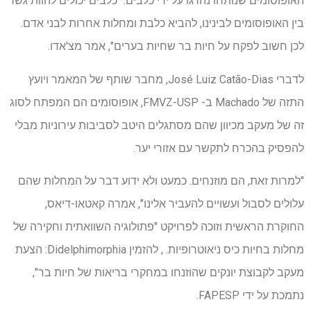
האופוסומים שנותחו נהרגו על ידי כלבים. "כלבים יכולים להוות גשר
בין האופוסומים לבינינו, להביא כלבת ומחלות אחרות לבני אדם.
לכן חשוב לפקח על חיות בר שחיות בערים", אמר מצ'אדו.
לדברי José Luiz Catão-Dias, מחבר שותף של המאמר ויועץ
התזה של Machado ב- FMVZ-USP, אופוסומים הם המפתח לסוג
זה של מעקב מכיוון שהם מסתגלים היטב לסביבות עירוניות מבלי
להפסיק בהכרח לתקשר עם אזורי יער.
"למרות זאת, הם מוזנחים. כמעט ולא ידוע דבר על המחלות שהם
עלולים לסבול ועשויים להעביר אלינו", אמרה קאטאו-דיאס,
החוקרת הראשית וזוכה לפרויקט "פתולוגיה השוואתית וחקירה של
מחלות בחיות כיס ניאוטרופיות. , להזמין Didelphimorphia: הצעת
מעקב לקבוצת יונקים שהוזנחו במחקרי בריאות של חיות בר",
נתמכת על ידי FAPESP.