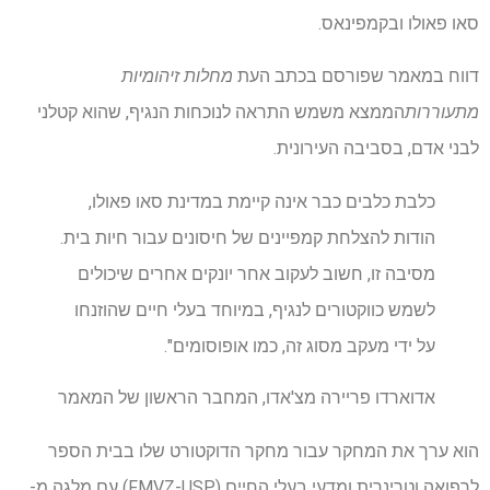
סאו פאולו ובקמפינאס.
דווח במאמר שפורסם בכתב העת
מחלות זיהומיות
מתעוררות
הממצא משמש התראה לנוכחות הנגיף, שהוא קטלני
לבני אדם, בסביבה העירונית.
כלבת כלבים כבר אינה קיימת במדינת סאו פאולו,
הודות להצלחת קמפיינים של חיסונים עבור חיות בית.
מסיבה זו, חשוב לעקוב אחר יונקים אחרים שיכולים
לשמש כווקטורים לנגיף, במיוחד בעלי חיים שהוזנחו
על ידי מעקב מסוג זה, כמו אופוסומים".
אדוארדו פריירה מצ'אדו, המחבר הראשון של המאמר
הוא ערך את המחקר עבור מחקר הדוקטורט שלו בבית הספר
לרפואה וטרינרית ומדעי בעלי החיים (FMVZ-USP) עם מלגה מ-