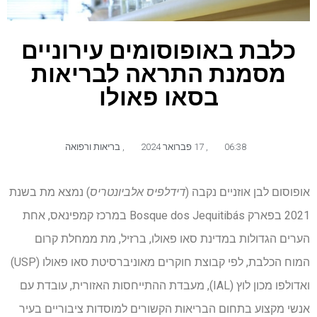
כלבת באופוסומים עירוניים
מסמנת התראה לבריאות
בסאו פאולו
06:38
,
17 פברואר 2024
,
בריאות ורפואה
אופוסום לבן אוזניים נקבה (
דידלפיס אלביונטריס
) נמצא מת בשנת
2021 בפארק Bosque dos Jequitibás במרכז קמפינאס, אחת
הערים הגדולות במדינת סאו פאולו, ברזיל, מת ממחלת קרום
המוח הכלבת, לפי קבוצת חוקרים מאוניברסיטת סאו פאולו (USP)
ואדולפו מכון לוץ (IAL), מעבדת ההתייחסות האזורית, עובדת עם
אנשי מקצוע בתחום הבריאות הקשורים למוסדות ציבוריים בעיר