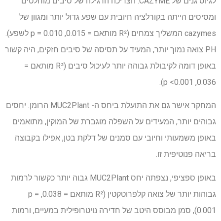
לגיוס גנים של CAZYME. הצריכה הרגילה של סיבים מוחלטים
ומסיסים הייתה בקורלציה חיובית עם שפע גדול יותר ומגוון של
cazymes המשליך צמחים (R² מותאם = 0.015, p = 0.010 לשפע).
PH צואה נמוך יותר, המעיד על תסיסה של סיבים חזקים, היה קשור
באופן דומה לקיבולת גבוהה יותר לעיכול סיבים (R² מותאם =
0.036, p <0.001).
המחקר אישר גם את התועלת ביחס ה- MUC2Plant הרומן. יחסים
גבוהים יותר, המעידים על השפלה מוגברת של המוקין, מתואמים
באופן משמעותי וחיובי עם סמנים של דלקת בטן, אפילו בקבוצה
בריאה פנוטיפית זו.
באופן ספציפי, נצפתה יחס MUC2Plant גבוה יותר כקשור לרמות
גבוהות יותר של צואה קלפרוטקטין (R² מותאם = 0.038, p =
0.001), סמן מבוסס היטב של חדירה נויטרופילית במעיים, ורמות