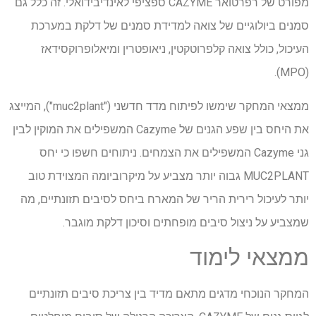
מפורט של רפרטואר CAZYME ספציפי לאינדיבידואלי. זה כלל גם
סמנים ביולוגיים של צואה למדידת סמנים של דלקת במערכת
העיכול, כולל צואה קלפרוטקטין, ניאופטרין ומיאלופרוקסידאז
(MPO).
ממצאי המחקר שימשו לפיתוח מדד חדשני ("muc2plant"), המייצג
את היחס בין שפע הגנים של Cazyme המשפילים את המוקין לבין
גני Cazyme המשפילים את הצמחים. ניתוחים חשפו כי יחס
MUC2PLANT גבוה יותר מצביע על מיקרוביומה המצוידת טוב
יותר לעיכול רירית הריר של המארח ביחס לסיבים תזונתיים, מה
שמצביע על ניצול סיבים מופחתים וסיכון דלקת מוגבר.
ממצאי לימוד
המחקר הנוכחי מדגים מתאם מדיד בין צריכת סיבים תזונתיים