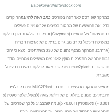
Baibakova/Shutterstock.com
במחקר שפורסם לאחרונה בפורסם
כתב העת לתזונה
החוקרים
בדקו את ההשפעה של מחסור בסיבים על "אנזימים פעילים
בפחמימות" של המעיים (Cazymes) ותפקידם שלאחר מכן בדלקת
במערכת העיכול בקרב מבוגרים בריאים של ארצות הברית
(ארה"ב). המחקר ממנף נתונים של 330 משתתפים ומצא כי יחס
גבוה יותר של התפרקות מוקין לאנזימים משפילים צמחיים, מדד
חדש שכינה muc2plant, היה קשור מאוד לדלקת במערכת העיכול
מוגברת.
ממצאי המחקר מדגישים כי יחס ה- MUC2Plant היה בקורלציה
חיובית עם סמנים ביולוגיים של דלקת צואה (למשל, קלפרוטקטין (p
= 0.001) וניאופטרין (p <0.001)), מה שמצביע על כך שפרסום של
חוסר איזון בתפקוד של פרוטוקציה של פרוטוקציה, יכולת