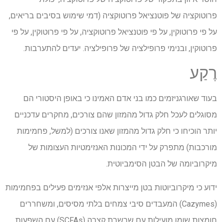
פרוטוקציה של פוטנציאל פרוטוקציה (דמי שימוש בסיבים בריאים,
על פי פרוטוקין, על פי פוטנציאל פרוטוקציה, על פי פרוטוקין, על פי
פרוטוקין, ובנימי פרופילציה של פרופילציה. יעדים להתערבות.
רֶקַע
בעוד שאורגניזמים כמו בני אדם האמינו כי באופן היסטורי הם
מסוגלים לעכל חלק גדול מהמזון שהם צורכים, מחקרים עדכניים
יותר הוכיחו כי חלק גדול מהמזון שאנו צורכים (למשל, פחמימות
מורכבות) מתפרק על ידי המכונות האנזימטיות העצומות של
מיקרוביומה של הבטן הסימביוטית.
ידוע כי מיקרוביוטות בטן מייצרות אלפי אנזימים פעילים בפחמימות
(Cazymes) המעבדים סיבי צמחים בלתי מסיסים, ומשחררים
חומצות שומן מועילות עם שרשרת קצרה (SCFAs) עם השפעות