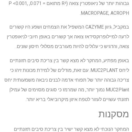
גבוהות יותר של ניאופטרין צואה (R² מתואם = 0.071, P <0.001,
MACROPAGE, ACROPH.
במקביל, גיוון CAZYME המשפיל את הצמחים ושפע היו קשורים
לרעה למיילופרוקסידאז צואה אך קשורים באופן חיובי לניאופטרין
צואה, והדגיש כי עלולים להיות מעורבים מסלולי חיסון שונים.
באופן מפתיע, המחקר לא מצא קשר בין צריכת סיבים תזונתיים
ליחס MUC2PLANT. עם זאת, מודלים של למידת מכונות זיהו כי
צריכה גבוהה יותר של תפוחי אדמה לבנים ניבאה משמעותית יחס
MUC2Plant נמוך יותר, מה שמרמז כי סוגים מסוימים של עמילן
תזונתי עשויים לעזור לטפח איזון מיקרוביאלי בריא יותר.
מסקנות
המחקר הנוכחי לא מצא קשר ישיר בין צריכת סיבים תזונתיים