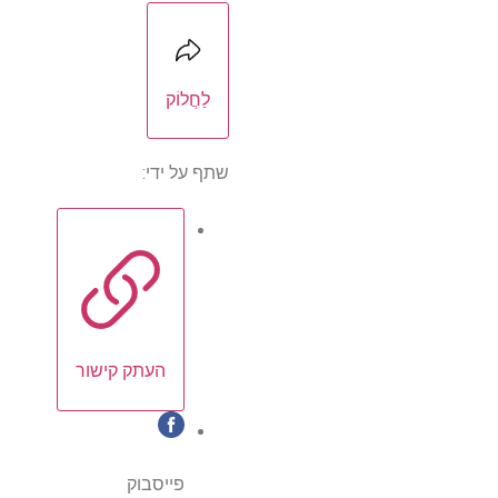
לַחֲלוֹק
שתף על ידי:
העתק קישור
פייסבוק