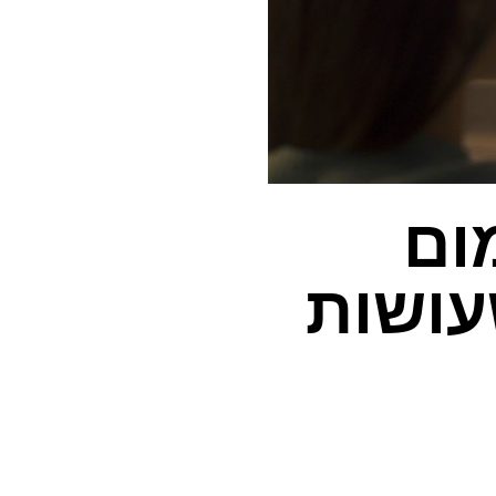
ום
רות שעושות