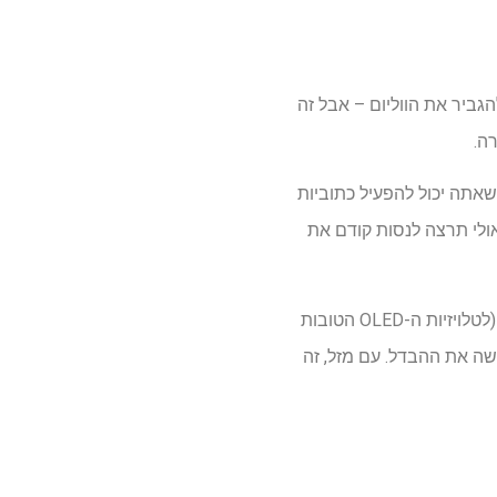
ביר את הווליום – אבל זה
ה.
אתה יכול להפעיל כתוביות
אולי תרצה לנסות קודם את
כאן אנו מסתכלים על כמה הגדרות מפתח שכדאי להיזהר מהן. אולי לא תמצא את כולם בטלוויזיה שלך (לטלויזיות ה-OLED הטובות
ושה את ההבדל. עם מזל, זה