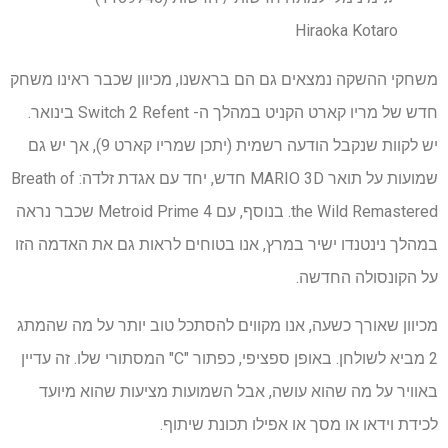
Hiraoka Kotaro
משחקי ההשקה נמצאים גם הם בראשנו, מכיוון שכבר ראינו משחק
חדש של מריו קארט הקניט במהלך ה- Switch 2 Refent בינואר.
יש לקוות שנקבל הודעה רשמית (יתכן שמריו קארט 9), אך יש גם
שמועות על תואר MARIO 3D חדש, יחד עם אגדת זלדה: Breath of
the Wild Remastered. בנוסף, עם Metroid Prime 4 שכבר נראה
במהלך נינטנדו ישיר במרץ, אנו בטוחים לראות גם את האדמה הזו
על הקונסולה החדשה.
מכיוון שאורך כשעה, אנו מקווים להסתכל טוב יותר על מה שהמתג
2 מביא לשולחן. באופן ספציפי, כפתור "C" המסתורי שלו. זה עדיין
באוויר על מה שהוא עושה, אבל השמועות מציעות שהוא מיועד
לכידת וידאו או מסך או אפילו תכונת שיתוף.