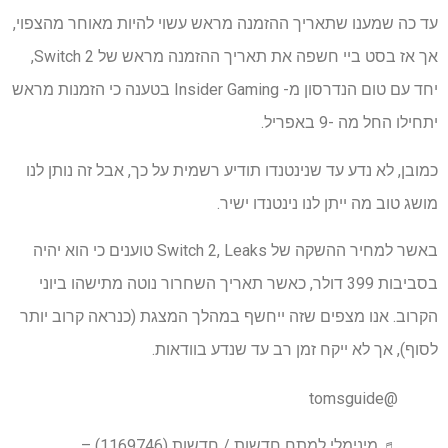
עד כה שמענו שתאריך ההזמנה מראש עשוי להיות מאוחר מהצפוי,
אך אז בסט ביי חשפה את תאריך ההזמנה מראש של Switch 2,
יחד עם טום הנדרסון מ- Insider Gaming בטענה כי הזמנות מראש
יתחילו החל מה -9 באפריל.
כמובן, לא נדע עד שנינטנדו תודיע רשמית על כך, אבל זה נותן לנו
מושג טוב מה ייתן לנו נינטנדו ישיר.
באשר למחיר ההשקה של Switch 2, Leaks טוענים כי הוא יהיה
בסביבות 399 דולר, כאשר תאריך השחרור נוטה מתישהו ביוני
הקרוב. אנו מצפים שזה ייחשף במהלך המצגת (כנראה קרוב יותר
לסוף), אך לא ייקח זמן רב עד שנדע בוודאות.
@tomsguide
♬ מינימלי למתח חדשות / חדשות (1169746) –