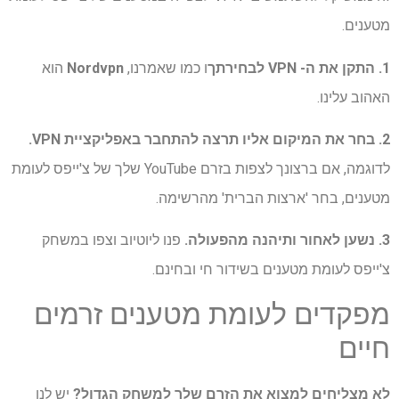
מטענים.
1. התקן את ה- VPN לבחירתך
ו כמו שאמרנו,
Nordvpn
הוא
האהוב עלינו.
2. בחר את המיקום אליו תרצה להתחבר באפליקציית VPN.
לדוגמה, אם ברצונך לצפות בזרם YouTube שלך ​​של צ'ייפס לעומת
מטענים, בחר 'ארצות הברית' מהרשימה.
3. נשען לאחור ותיהנה מהפעולה.
פנו ליוטיוב וצפו במשחק
צ'ייפס לעומת מטענים בשידור חי ובחינם.
מפקדים לעומת מטענים זרמים
חיים
לא מצליחים למצוא את הזרם שלך למשחק הגדול?
יש לנו