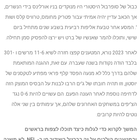
כבול של סופרבול היסטורי היו מנוקדים בניו אורלינס בידי הנשרים,
אך הכאב עדיין יהיה אמיתי עבור פטריק מחומס, טרוויס קלס ושות
'. המסע אחר טבעת אליפות רביעית בשבע שנים מתחיל ביום
שישי, ותוכלו להמר שאנשיו של ברט ויש ירצו להפסיק סמן תחילה.
לאחר 2023 נורא, המטענים קפצו חזרה לשיא 11-6 מרשים ו -301
בלבד הודה נקודות בשנה שעברה. עם זאת, ההגנה המותאמת
שלהם בדרך כלל לא מנעה הפסד קלף פראי מפתיע לטקסנים של
יוסטון, וזו תהיה חובתו של ג'ים הרבו לבנות על הבסיס המוצק הזה
לדחיפה נוספת לאחר העונה הפעם. הם עשויים להיות 0-6 נגד
הצ'יפים במשחקים האחרונים שלהם, אך עימותים בין שני אלה
נוטים להיות קרובים.
המשך לקרוא כדי לגלות כיצד תוכלו לצפות בראשים
ובמטענים הולכים על זה בברזיל בשידור חי ב- NFL, לא משנה