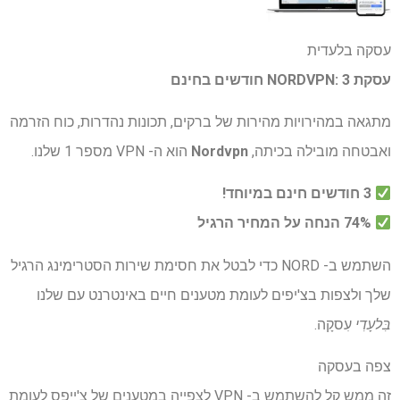
עסקה בלעדית
עסקת NORDVPN: 3 חודשים בחינם
מתגאה במהירויות מהירות של ברקים, תכונות נהדרות, כוח הזרמה
ואבטחה מובילה בכיתה,
Nordvpn
הוא ה- VPN מספר 1 שלנו.
3 חודשים חינם במיוחד!
74% הנחה על המחיר הרגיל
השתמש ב- NORD כדי לבטל את חסימת שירות הסטרימינג הרגיל
שלך ולצפות בצ'יפים לעומת מטענים חיים באינטרנט עם שלנו
בִּלעָדִי
עִסקָה.
צפה בעסקה
זה ממש קל להשתמש ב- VPN לצפייה במטענים של צ'ייפס לעומת