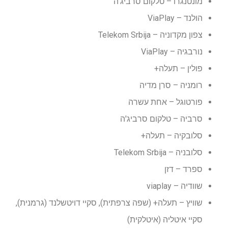
מונטנגרו – טלקום סרביג'ה
הולנד – ViaPlay
צפון מקדוניה – Telekom Srbija
נורבגיה – ViaPlay
פולין – תעלה+
רומניה – סרן מדיה
פורטוגל – אחת עשרה
סרביה – טלקום סרביג'ה
סלובקיה – תעלה+
סלובניה – Telekom Srbija
ספרד – דזן
שוודיה – viaplay
שוויץ – תעלה+ (שפה צרפתית), סקיי דויטשלנד (גרמנית),
סקיי איטליה (איטלקית)