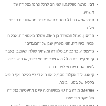
דבי:
מרצה מוולינגטון שאוהב לרכל ונהנה מנקודה של
משחק.
חנה:
אמא בת 31 המחנכת את ילדיה מהאוטובוס הביתי
שלה.
הריסון:
מנהל המשרד בן ה-36, שנולד באוטארוה, אבל חי
עכשיו בשוודיה, הוא מעריץ ענק של "הבוגדים".
ג'יימס:
עובד ככותב טלוויזיה ומשחקי שולחן שעוצבו בעבר.
קייט:
קייט בת ה-20 היא שחקנית מאוקלנד, אז היא יכולה
להיות אחת שכדאי לצפות בה.
קיאנו:
יליד אוקלנד נוסף, קיאנו הוא די ג'יי בלילה ואף הופיע
בקליפ של ג'סטין ביבר.
Maruia:
מורה בת 43 מטוקורואה שגם מתעסקת בנקודה
של פוקר מדי פעם.
ריאן:
מפיק פודקאסטים וספרי שמע שגם אוהב לעשות