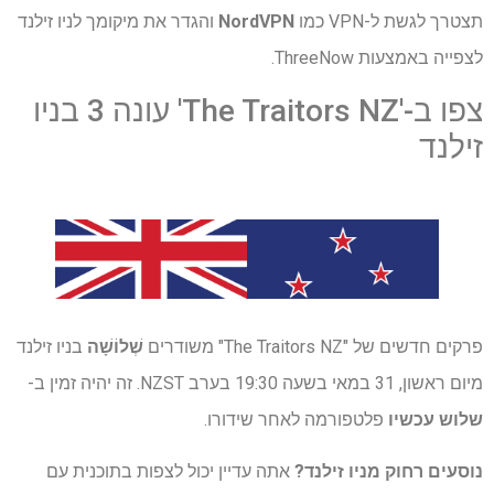
תצטרך לגשת ל-VPN כמו
NordVPN
והגדר את מיקומך לניו זילנד
לצפייה באמצעות ThreeNow.
צפו ב-'The Traitors NZ' עונה 3 בניו
זילנד
פרקים חדשים של "The Traitors NZ" משודרים
שְׁלוֹשָׁה
בניו זילנד
מיום ראשון, 31 במאי בשעה 19:30 בערב NZST. זה יהיה זמין ב-
שלוש עכשיו
פלטפורמה לאחר שידורו.
נוסעים רחוק מניו זילנד?
אתה עדיין יכול לצפות בתוכנית עם