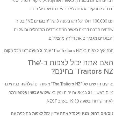
דברים השתנו בעונה זו, כאשר השחקנית-קומיקאית מדלן סמי
נכנסה לתפקיד המנחה לאחר עזיבתו של פול הנרי.
עם 100,000 דולר על הקו בעונה 3 של "הבוגדים NZ", בטוח
שתהיה הרבה דרמה כאשר המתמודדים מתנהלים זה על זה
והבוגדים מגבירים את הלחץ מהצללים.
הנה איך לצפות ב-"The Traitors NZ" עונה 3 באינטרנט מכל מקום.
האם אתה יכול לצפות ב-'The
Traitors NZ' בחינם?
פרקים חדשים של "The Traitors NZ" משודרים
שְׁלוֹשָׁה
בניו זילנד
מיום ראשון, 31 במאי. זה יהיה זמין ב-
שלוש עכשיו
פלטפורמה
לאחר שידורו בשעה 19:30 בערב NZST.
נוסעים רחוק מניו זילנד?
אתה עדיין יכול לצפות בתוכנית עם