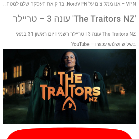
VPN – אנו ממליצים על NordVPN, בדוק את העסקה שלנו למטה…
'The Traitors NZ' עונה 3 – טריילר
The Traitors NZ עונה 3 | טריילר רשמי | יום ראשון 31 במאי
בשלוש ושלוש עכשיו – YouTube