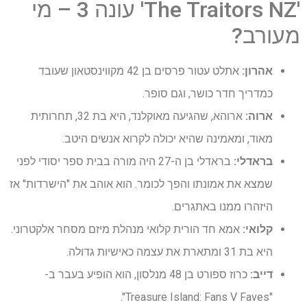
'The Traitors NZ' עונה 3 – מי
מעורב?
אהרון:
אתלט עטור פרסים בן 42 מקווינסטאון שעובד
כמדריך חדר כושר, וגם סופר.
ארוה:
ארוהא, שהגיעה מאוקלנד, היא בת 32, תחרותית
מאוד, ומאמינה שהיא יכולה לקרוא אנשים היטב.
בראדלי:
בראדלי בן ה-27 היה מורה בבית ספר יסודי לפני
שמצא את אמונתו והפך לכומר. הוא אוהב את "הישרדות" אז
היזהרו ממנו באתגרים.
קלואי:
אמא חד הורית קלואי מנהלת מיזם מסחר אלקטרוני.
היא בת 31 ומתארת ​​את עצמה כאישיות גדולה.
דייב:
כרוז ספורט בן 48 מנלסון, הוא הופיע בעבר ב-
"Treasure Island: Fans V Faves".