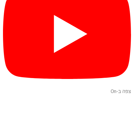
צפה ב-On