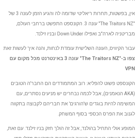
אין, בפשטות, תחרות ריאליטי שדומה לה והגיע הזמן לעונה 3 של
"The Traitors NZ" עונה 3. הקונספט התפשט ברחבי העולם,
מבריטניה לארה"ב ואפילו Down Under ובניו זילנד.
עבור הקיוויס, העונה השלישית עומדת לנחות, והנה איך לעשות זאת
צפו ב-"The Traitors NZ" עונה 3 באינטרנט
מכל מקום עם
VPN
הקונספט פשוט להפליא: רוב המתמודדים הם החבר'ה הטובים
(AKA הנאמנים), אבל לכמה נבחרים יש מניעים נסתרים, עם
המשימה להיות בוגדים ש'הורגים' את חבריהם לקבוצה בתקווה
לגנוב את הפרס הכספי בסוף המשחק.
המופע אולי התחיל בהולנד, אבל זה הולך חזק בניו זילנד. עם זאת,