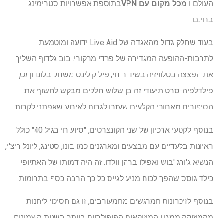
העולם ו
מכל מקום עם VPN
בתוספת אפשרויות סטרימינג
בחינם.
בעוד שחלק גדול מהאגדה של Live Aid ידועה ומוטמעת
לתרבות-ההופעה המגדירה של פרדי מרקורי, בוב גלדוף השליך
את הפצצה בטלוויזיה בשידור חי, פיל קולינס משחק בלונדון
וכן
פילדלפיה-סרט תיעודי זה בן שלוש חלקים מבקש לחשוף את
הסיפורים מאחורי הקלעים שעזרו לגרום לאירוע שאפתני לקרות.
בנוסף לקטעי ארכיון של שני הקונצרטים, "סיוע חי בגיל 40" כולל
ראיונות בלעדיים עם מבצעים ומארגנים כמו בונו, סטינג, ליונל ריצ'י,
הנשיא ג'ורג 'בוש ואפילו ברהן וולדו. זה היה דמותו של האתיופי
כילד גוסס שהפך לכוח מניע לגייס כל כך הרבה כסף בתרומות.
בנוסף לזיכרונות המרגשים מהמעורבים, זו גם הסיכוי ליהנות
מהמוזיקה ממגוון המוזיקאים הפופולריים ביותר בשנות השמונים.