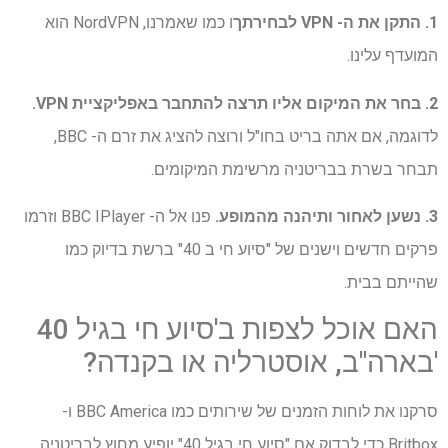
1. התקן את ה- VPN לבחירתך
ו כמו שאמרנו, NordVPN הוא
המועדף עלינו.
2. בחר את המיקום אליו תרצה להתחבר באפליקציית VPN.
לדוגמה, אם אתה בריט בחו"ל ורוצה להציג את זרם ה- BBC,
תבחר בשרת בבריטניה מרשימת המיקומים.
3. נשען לאחור ותיהנה מהמופע.
פנו אל ה- BBC IPlayer וזרמו
פרקים חדשים וישנים של "סיוע חי ב 40" ברשת בדיוק כמו
שהייתם בבית.
האם אוכל לצפות ב'סיוע חי בגיל 40
'בארה"ב, אוסטרליה או בקנדה?
סרקנו את לוחות הזמנים של שירותים כמו BBC America ו-
Britbox כדי לבדוק אם "סיוע חי בגיל 40" יופיע מחוץ לבריטניה