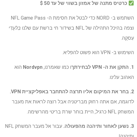
כרטיס מתנה של אמזון בשווי של עד 50 $
השתמש ב- NORD כדי לבטל את חסימת ה- NFL Game Pass
וצפה בהיכל התהילה של NFL בשידור חי ברשת עם שלנו
בִּלעָדִי
עִסקָה.
השימוש ב- VPN הוא פשוט להפליא.
1. התקן את ה- VPN לבחירתך
ו כמו שאמרנו,
Nordvpn
הוא
האהוב עלינו.
2. בחר את המיקום אליו תרצה להתחבר באפליקציית VPN.
לדוגמה, אם אתה רחוק מבריטניה אבל רוצה לראות את מעבר
המשחק NFL כרגיל, היית בוחר שרת בריטי מהרשימה.
3. נשען לאחור ותיהנה מהפעולה.
עבור אל מעבר המשחק NFL
ותיהנה!