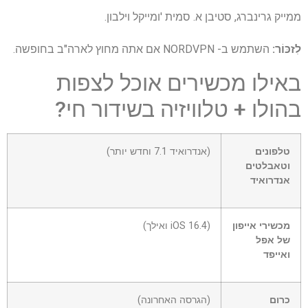
ממייק גרינברג, סטיבן א. סמית 'ומייקל וילבון.
לִזכּוֹר:
השתמש ב- NORDVPN אם אתה מחוץ לארה"ב בחופשה.
באילו מכשירים אוכל לצפות
בהולו + טלוויזיה בשידור חי?
טלפונים
(אנדרואיד 7.1 וחדש יותר)
וטאבלטים
אנדרואיד
מכשירי אייפון
(iOS 16.4 ואילך)
של אפל
ואייפד
כרום
(הגרסה האחרונה)