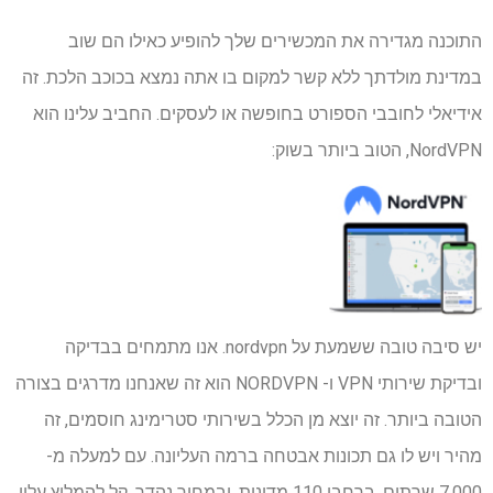
התוכנה מגדירה את המכשירים שלך להופיע כאילו הם שוב
במדינת מולדתך ללא קשר למקום בו אתה נמצא בכוכב הלכת. זה
אידיאלי לחובבי הספורט בחופשה או לעסקים. החביב עלינו הוא
NordVPN, הטוב ביותר בשוק:
יש סיבה טובה ששמעת על nordvpn. אנו מתמחים בבדיקה
ובדיקת שירותי VPN ו- NORDVPN הוא זה שאנחנו מדרגים בצורה
הטובה ביותר. זה יוצא מן הכלל בשירותי סטרימינג חוסמים, זה
מהיר ויש לו גם תכונות אבטחה ברמה העליונה. עם למעלה מ-
7,000 שרתים, ברחבי 110 מדינות, ובמחיר נהדר, קל להמליץ ​​עליו.