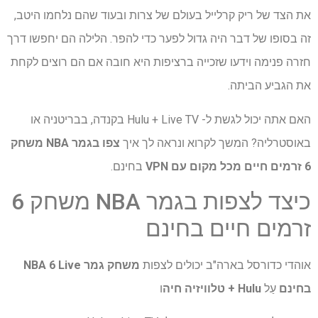
את הצד של ריק קרלייל בעולם של צרות ובעוד שהם נלחמו היטב,
זה בסופו של דבר היה גדול לפער כדי להפר. הלילה הם יחפשו דרך
חזרה פנימה וידעו שזכייה ברציפות היא חובה אם הם רוצים לקחת
את הגביע הביתה.
האם אתה יכול לגשת ל- Hulu + Live TV בקנדה, בבריטניה או
באוסטרליה? המשך לקרוא ונראה לך איך
צפו בגמר NBA משחק
6 זרמים חיים
מכל מקום עם VPN
בחינם.
כיצד לצפות בגמר NBA משחק 6
זרמים חיים בחינם
אוהדי כדורסל בארה"ב יכולים לצפות
משחק גמר NBA 6 Live
בחינם
עַל
Hulu + טלוויזיה חיה
ו