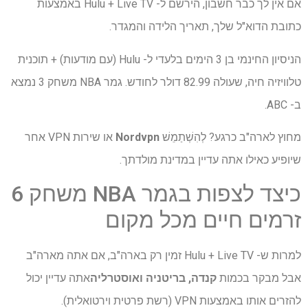
אם אין לך כבר חשבון, הירשם ל- Hulu + Live TV באמצעות
כתובת הדוא"ל שלך, תאריך הלידה והמגדר.
הניסיון החינמי בן 3 הימים בלעדי ל- Hulu (עם מודעות) + תוכנית
טלוויזיה חיה, שעולה 82.99 דולר לחודש. גמר NBA משחק 3 נמצא
ב- ABC.
מחוץ לארה"ב כרגע? לְהִשְׁתַמֵשׁ
Nordvpn
או שירות VPN אחר
שיופיע כאילו אתה עדיין במדינת מולדתך.
כיצד לצפות בגמר NBA משחק 6
זרמים חיים מכל מקום
למרות ש- Hulu + Live TV זמין רק בארה"ב, אם אתה מארה"ב
אבל מבקר בכמות
קנדה, בריטניה ואוסטרליה
אתה עדיין יכול
להזרים אותו באמצעות VPN (רשת פרטית וירטואלית).