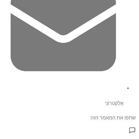
אֶלֶקטרוֹנִי
שתפו את המאמר הזה