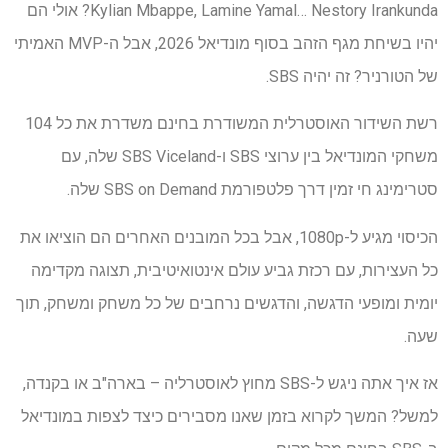
Kylian Mbappe, Lamine Yamal… Nestory Irankunda? אולי הם
יהיו בשיחת מגף הזהב בסוף מונדיאל 2026, אבל ה-MVP האמיתי
של הטורניר? זה יהיה SBS.
רשת השידור האוסטרלית המשודרת בחינם משדרת את כל 104
משחקי המונדיאל בין ערוצי SBS ו-SBS Viceland שלה, עם
סטרימינג חי זמין דרך פלטפורמת SBS on Demand שלה.
הכיסוי מגיע ל-1080p, אבל בכל המובנים האחרים הם הוציאו את
כל העצירות, עם רכזת גביע עולם אינטואיטיבית, תצוגה מקדימה
יומית ומופעי הדגשה, והדגשים נרחבים של כל משחק ומשחק, תוך
שעה.
אז איך אתה ניגש ל-SBS מחוץ לאוסטרליה – בארה"ב או בקנדה,
למשל? המשך לקרוא בזמן שאנו מסבירים כיצד לצפות במונדיאל