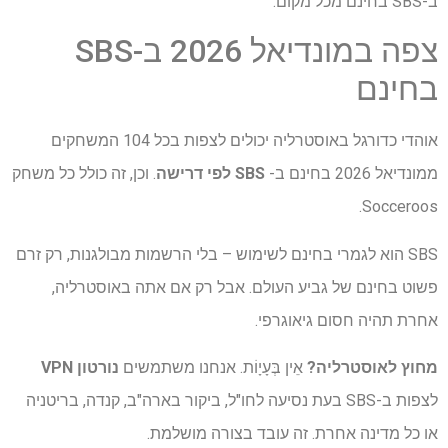
ב-SBS בחינם מכל מקום.
צפה במונדיאל 2026 ב-SBS
בחינם
אוהדי כדורגל באוסטרליה יכולים לצפות בכל 104 המשחקים
ממונדיאל 2026 בחינם ב-
SBS לפי דרישה
. וכן, זה כולל כל משחק
Socceroos.
SBS הוא לגמרי בחינם לשימוש – בלי הרשמות מבולגנות, רק זרם
פשוט בחינם של גביע העולם. אבל רק אם אתה באוסטרליה,
אחרת תהיה חסום גיאוגרפי.
מחוץ לאוסטרליה?
אֵין בְּעָיָוֹת. אנחנו משתמשים
נורטון VPN
לצפות ב-SBS בעת נסיעה לחו"ל, ביקור בארה"ב, קנדה, בריטניה
או כל מדינה אחרת. זה עובד בצורה מושלמת.