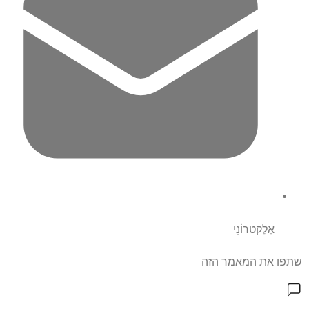
אֶלֶקטרוֹנִי
שתפו את המאמר הזה