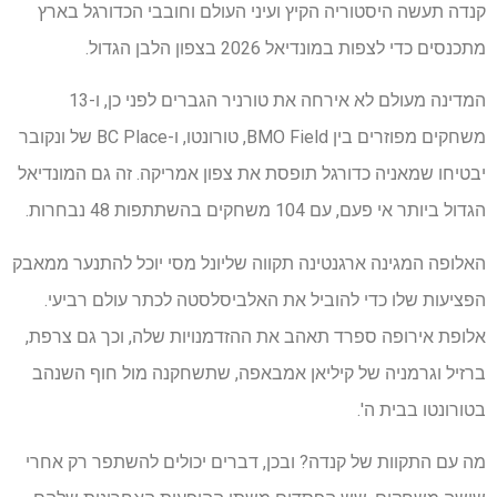
קנדה תעשה היסטוריה הקיץ ועיני העולם וחובבי הכדורגל בארץ
מתכנסים כדי לצפות במונדיאל 2026 בצפון הלבן הגדול.
המדינה מעולם לא אירחה את טורניר הגברים לפני כן, ו-13
משחקים מפוזרים בין BMO Field, טורונטו, ו-BC Place של ונקובר
יבטיחו שמאניה כדורגל תופסת את צפון אמריקה. זה גם המונדיאל
הגדול ביותר אי פעם, עם 104 משחקים בהשתתפות 48 נבחרות.
האלופה המגינה ארגנטינה תקווה שליונל מסי יוכל להתנער ממאבק
הפציעות שלו כדי להוביל את האלביסלסטה לכתר עולם רביעי.
אלופת אירופה ספרד תאהב את ההזדמנויות שלה, וכך גם צרפת,
ברזיל וגרמניה של קיליאן אמבאפה, שתשחקנה מול חוף השנהב
בטורונטו בבית ה'.
מה עם התקוות של קנדה? ובכן, דברים יכולים להשתפר רק אחרי