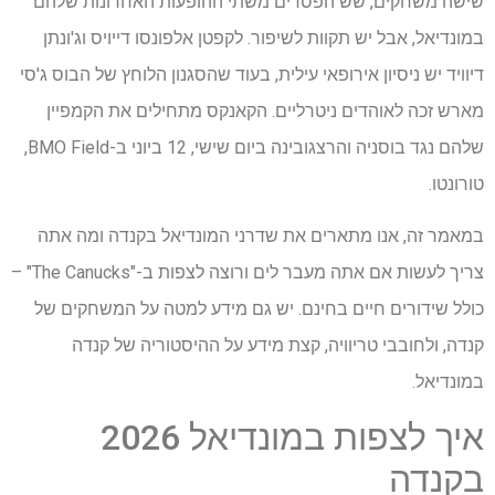
שישה משחקים, שש הפסדים משתי ההופעות האחרונות שלהם
במונדיאל, אבל יש תקוות לשיפור. לקפטן אלפונסו דייויס וג'ונתן
דיוויד יש ניסיון אירופאי עילית, בעוד שהסגנון הלוחץ של הבוס ג'סי
מארש זכה לאוהדים ניטרליים. הקאנקס מתחילים את הקמפיין
שלהם נגד בוסניה והרצגובינה ביום שישי, 12 ביוני ב-BMO Field,
טורונטו.
במאמר זה, אנו מתארים את שדרני המונדיאל בקנדה ומה אתה
צריך לעשות אם אתה מעבר לים ורוצה לצפות ב-"The Canucks" –
כולל שידורים חיים בחינם. יש גם מידע למטה על המשחקים של
קנדה, ולחובבי טריוויה, קצת מידע על ההיסטוריה של קנדה
במונדיאל.
איך לצפות במונדיאל 2026
בקנדה