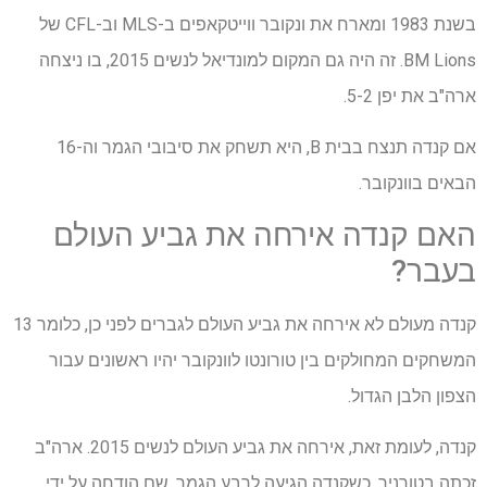
בשנת 1983 ומארח את ונקובר ווייטקאפים ב-MLS וב-CFL של
BM Lions. זה היה גם המקום למונדיאל לנשים 2015, בו ניצחה
ארה"ב את יפן 5-2.
אם קנדה תנצח בבית B, היא תשחק את סיבובי הגמר וה-16
הבאים בוונקובר.
האם קנדה אירחה את גביע העולם
בעבר?
קנדה מעולם לא אירחה את גביע העולם לגברים לפני כן, כלומר 13
המשחקים המחולקים בין טורונטו לוונקובר יהיו ראשונים עבור
הצפון הלבן הגדול.
קנדה, לעומת זאת, אירחה את גביע העולם לנשים 2015. ארה"ב
זכתה בטורניר, כשקנדה הגיעה לרבע הגמר, שם הודחה על ידי