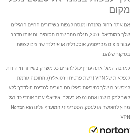
מקום
אם אתה רחוק מקנדה ומנסה לצפות בשידורים החיים הרגילים
שלך במונדיאל 2026, תגלה מהר שהם חסומים. זה אותו הדבר
עבור צופים מבריטניה, אוסטרליה או אירלנד שרוצים לצפות
בסיקור שלהם.
למרבה המזל, אתה עדיין יכול להזרים כל משחק בשידור חי הודות
לנפלאות של VPN (רשת פרטית וירטואלית). התוכנה גורמת
למכשירים שלך להיראות כאילו הם חוזרים למדינת הולדתך ללא
קשר למקום שבו אתה נמצא בעולם. אידיאלי עבור אוהדי כדורגל
מחוץ לחופשה או לעסק. הסטרימינג המועדף עלינו הוא Norton
VPN.