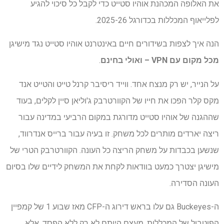
את האלופה המכהנת אוהיו סטייט כדי לקבל כל סיכוי להגיע
לפלייאוף המכללות בכדורגל 2025-26.
הנה איך לצפות בשידורים חיים באינטרנט אוהיו סטייט נגד מישיגן
מכל מקום עם VPN
– ואולי בחינם
.
על הנייר, יש רק מנצח אחד. ווייד ריסיבר קרנל טייט והטייט אנד
מקס קלר הפכו את חייו של הקוורטרבק ג'וליאן סיין לקלים, בעוד
שההגנה של אוהיו סטייט מדורגת במקום הרביעי במדינה עבור
ריצה יארדים מותרים לכל משחק. זו בעיה עבור ברייס אנדרווד,
שנשען בכבדות על משחק הריצה כל העונה. הקוורטרבק הטרי של
מישיגן יצטרך כמעט בוודאות לקחת את המשחק לידיים שלו בסיום
העונה הסדירה.
ה-Buckeyes גם עלו בראש דירוג ה-CFP מאז שבוע 1 של קמפיין
הפוטבול של המכללות, מעצם היותם לא רק ללא הפסד, אלא