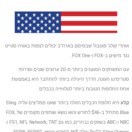
אוהדי קולג' פוטבול שבסיסם בארה"ב יכולים לצפות באוהיו סטייט
נגד מישיגן ב-FOX ו-FOX One.
עם המשחקים המוצגים ביותר מ-20 ערוצים שונים ושירותי
סטרימינג העונה, הדרך היעילה ביותר להתחבר היא באמצעות
אחת החלופות הטובות ביותר לטלוויזיה בכבלים.
קֶלַע
היא חלופת הכבלים הזולה ביותר שאנו ממליצים עליה. Sling
Blue מתחיל ב-$46 לחודש והוא נושא שותפים מקומיים של FOX,
NBC ו-ABC בשווקים נבחרים, כמו גם FS1, NFL Network, TNT ו-
TruTV. Sling Orange עולה 46$ לחודש ונושא ESPN, ESPN2,