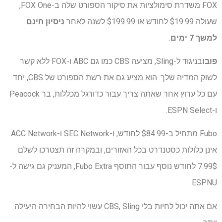
FOX משדרת סימולציות את סיקור הספורט שלה ב-FOX One,
שעולה $19.99 לחודש או $199.99 לשנה לאחר
ניסיון חינם
למשך 7 ימים
.
פובו
בניגוד ל-Sling, מציעה CBS כמו גם ABC ו-FOX ללא קשר
לשוק המדיה שלך. הוא מציע גם את רשת הספורט של CBS, יחד
עם כל ערוץ אחר שאתה צריך עבור כדורגל מכללות, בר Peacock
ו-ESPN Select.
Fubo מתחיל ב-$84.99 לחודש, ו-SEC Network ו-ACC Network
אינן כלולות כסטנדרט בכל האזורים, ובמקרה זה תצטרכו לשלם
7.99$ לחודש נוסף עבור התוסף Fubo Extra, המעניק גם גישה ל-
ESPNU.
אם אתה יכול לחיות בלי CBS, Sling עשוי להיות הבחירה היעילה