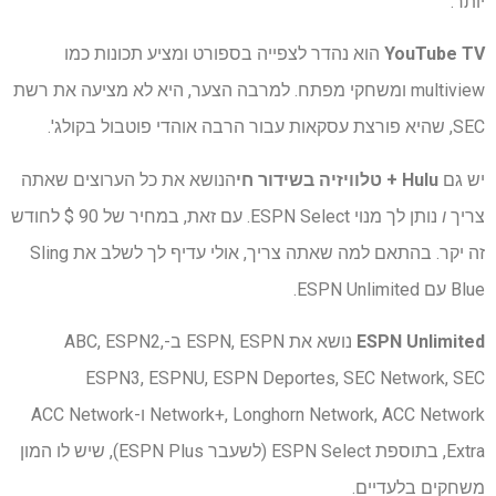
יותר.
YouTube TV
הוא נהדר לצפייה בספורט ומציע תכונות כמו
multiview ומשחקי מפתח. למרבה הצער, היא לא מציעה את רשת
SEC, שהיא פורצת עסקאות עבור הרבה אוהדי פוטבול בקולג'.
יש גם
Hulu + טלוויזיה בשידור חי
הנושא את כל הערוצים שאתה
צריך
ו
נותן לך מנוי ESPN Select. עם זאת, במחיר של 90 $ לחודש
זה יקר. בהתאם למה שאתה צריך, אולי עדיף לך לשלב את Sling
Blue עם ESPN Unlimited.
ESPN Unlimited
נושא את ESPN, ESPN ב-ABC, ESPN2,
ESPN3, ESPNU, ESPN Deportes, SEC Network, SEC
Network+, Longhorn Network, ACC Network ו-ACC Network
Extra, בתוספת ESPN Select (לשעבר ESPN Plus), שיש לו המון
משחקים בלעדיים.