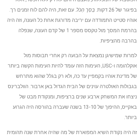
בפיגור של 26 דקות.
בְּסַך הַכֹּל
. עם זאת, היה להם לוח זמנים רך.
אוהיו סטייט התמודדה עם יריבה מדורגת אחת כל העונה, וזה היה
בהרמת המסך מול טקסס מספר 1 של קדם העונה, שנפלה
בהרבה מהציפיות.
למרות שמישיגן נמצאת על הבועה רק אחרי תבוסות מול
אוקלהומה ו-USC, העימות הזה עומד להיות העימות הקשה ביותר
של מדינת אוהיו בקמפיין עד כה, ולא רק בגלל שהוא מתרחש
בגבולות האולטרה עוינים של הבית הגדול באן ארבור. הוולברינס
ניצחו את המשחק ארבע שנים ברציפות, ומנקודת מבט של
באקייס, ההיפוך של 13-10 בשנה שעברה בהורסה היה הגרוע
ביותר.
זה היה נקודת השיא המפוארת של מה שהיה אחרת שנה תהומית