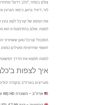
צולם בסתר, "כלב רדום" מתהדר ב
לזר, דיוויד גרוש, כימאי הגרעין אדמונד ס
למטה. אולם בהזדמנות זו הוא מג
הסכנה? קורבל טוען ששחרור הס
חושפי שחיתויות ופעילים כמוהו. 
למטה תמצא את הדרך הפשוטה 
איך לצפות ב'כלב
מעריצים בארה"ב ובקנדה יכולים 
ארה"ב – השכרה HD (48 שעות):
בריטניה – קנה SD:
£7.99
| 