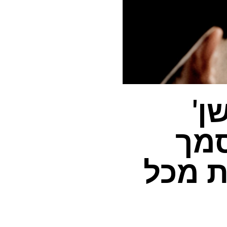
ן'
סמך
וקת מכל