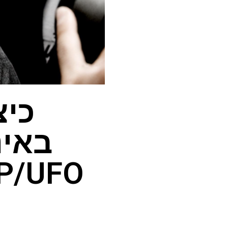
כיצ
באינ