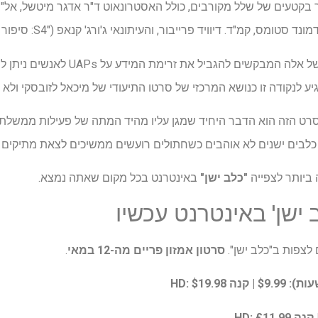
קטעים של שלל מקורבים, כולל האסטרונאוט ד"ר אדגר מיטשל, אל"מ ג'ו
טומס, קמ"ד. דיוויד פרייבור, והעיתונאי ג'ורג' קנאפ ("S4: סיפור בוב לזר").
את המסע של קורבל לקוץ בעין של אלה המב
יע לנקודה זו כנושא המרכזי של סרטו התיעודי של מיכאל לזובסקי ולא 
רט הזה הוא הדבר היחיד שמגן עליו מהיד המתה של פעילות ממשלת
כלבים ישנים לא אוהבים כשחתולים רועשים ממשיכים לצאת מתיקים סודיי
ביותר לצפייה
"כלב ישן"
באינטרנט בכל מקום שאתה נמצא.
 ישן' באינטרנט עכשיו
לצפות ב"כלב ישן".
סרטון אמזון פריים
מה-12 במאי
.
$9.99
| קנה HD:
$19.98
קנה HD:
£11.99