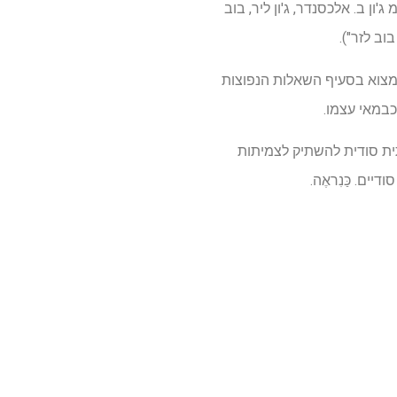
ן ב. אלכסנדר, ג'ון ליר, בוב
קשים להגביל את זרימת המידע על UAPs לאנשים ניתן למצוא בסעיף השאלות הנפוצות
כבמאי עצמו.
ית סודית להשתיק לצמיתות
ם. כַּנִראֶה.