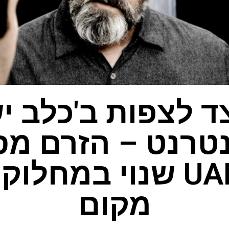
ד לצפות ב'כלב יש
טרנט – הזרם מ
UAP/UFO שנוי במחל
מקום