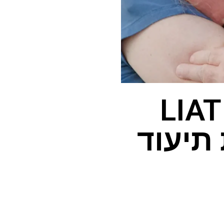
כיצד לצפות ב"החזקת LIAT
 תיעוד