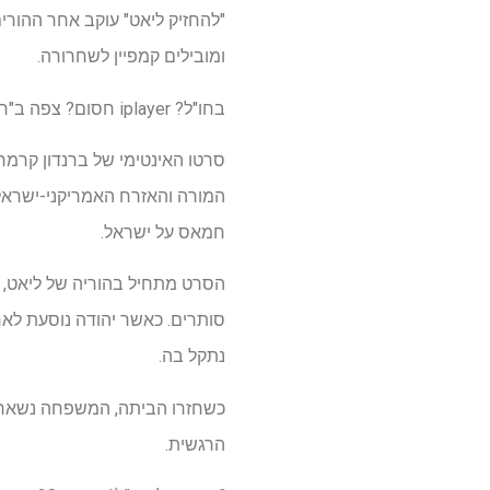
ומובילים קמפיין לשחרורה.
בחו"ל? iplayer חסום? צפה ב"חזק את Liat "ברשת
המורה והאזרח האמריקני-ישראלי
חמאס על ישראל.
הסרט מתחיל בהוריה של ליאט, י
סותרים. כאשר יהודה נוסעת לארצ
נתקל בה.
כשחזרו הביתה, המשפחה נשארת 
הרגשית.