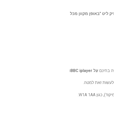
ק ליט "באופן מקוון מכל
יה בחינם
עַל
BBC iplayer
ו
 לעשות זאת למטה.