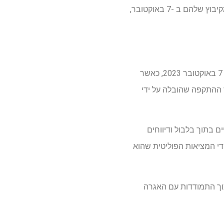
"להחזיק ליאט" עוקב אחר ההורים יהודה וחאיה לאחר שבתם ליאט בינין אטזילי ובעלה אביב נחטפים מקיבוץ שלהם ב -7 באוקטובר,
סרטו האינטימי של ברנדון קרמר, "מחזיק ליט" עוקב אחר המאבק של משפחה אחת על תשובות לאחר 7 באוקטובר 2023, כאשר
ך ההתקפה שהובלה על ידי
 בתוך בלבול ודיווחים
די המציאות הפוליטית שהוא
וך התמודדות עם האגרה