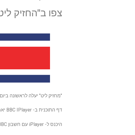
צפו ב"החזיק ליט
"מחזיק ליט" יעלה לראשונה ביום שלישי, 30
דף התוכנית ב- BBC IPlayer יארח את הזרם לאחר השידור.
היכנס ל- iPlayer עם חשבון BBC בחינם, ואז חפש את "Storyville" או "להחזיק ליאט" כדי להתחיל לצפות.