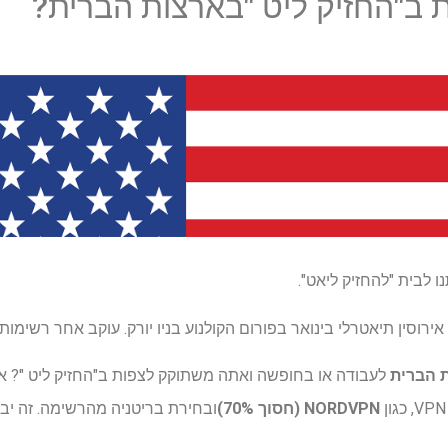
 ב"החזיק ליט "בארצות הברית?
ו לבית "להחזיק ליאט".
ל אירוסין תיאטרלי בינואר בפורום הקולנוע בניו יורק. עוקב אחר רשימו
 הברית
לעבודה או בחופשה ואתה משתוקק לצפות ב"החזיק ליט "? א
NORDVPN (חסוך 70%)
ובחירת בריטניה מהרשימה. זה י