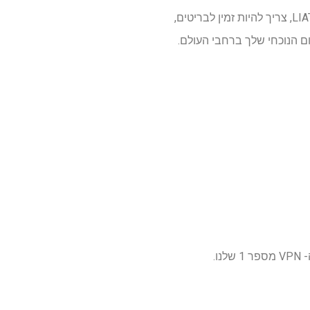
(רשת פרטית וירטואלית), הסרט התיעודי האחרון של סטוריוויל, "להחזיק LIAT" (2025), צריך להיות זמין לבריטים,
 הנוכחי שלך ברחבי העולם.
שלנו.