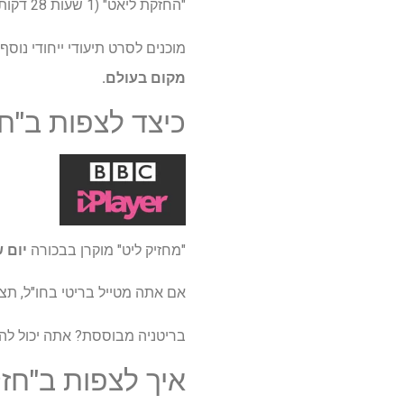
"החזקת ליאט" (1 שעות 28 דקות) היא הזוכה בפרס הסרט התיעודי בפסטיבל הסרטים ברלין 2025.
מוכנים לסרט תיעודי ייחודי נוסף מגדיל סטוריוויל ש
מקום בעולם.
כיצד לצפות ב"ח
"מחזיק ליט" מוקרן בבכורה
יום שלישי
אם אתה מטייל בריטי בחו"ל, ת
בריטניה מבוססת? אתה יכול להיכנס ל- BBC IPlayer בחינם באמצעות הדוא"ל שלך ומיקוד בריטניה 
איך לצפות ב"חז