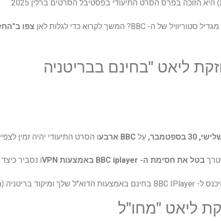
ל ה- BBC? המשך לקרוא כדי לגלות לאן
צפו ב"החזי
זקת ליאט "בחינם בבריטניה
, 30 בספטמבר,
עַל
BBC ארבע
ו הסרט התיעודי יהיה זמין לצפי
צטרך
בטל את חסימת ה- BBC iplayer באמצעות VPN
ו נסביר כיצד
(מיקוד), כגון W1A 1AA.
קת ליאט "מחו"ל