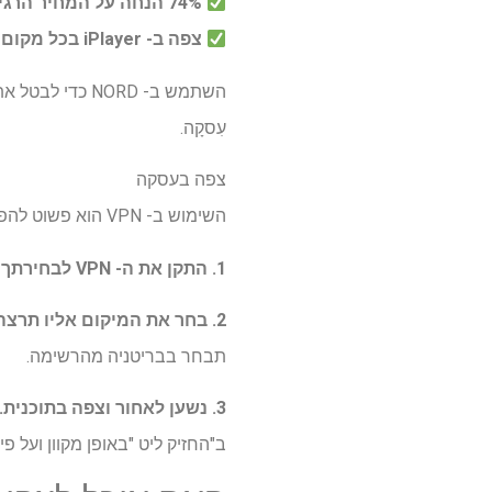
74% הנחה על המחיר הרגיל
צפה ב- iPlayer בכל מקום
השתמש ב- NORD כדי לבטל את חסימת שירות הסטרימינג הרגיל שלך ולצפות ב"החזיק LIAT "בשידור חי באינטרנט עם שלנו
עִסקָה.
צפה בעסקה
השימוש ב- VPN הוא פשוט להפליא.
1. התקן את ה- VPN לבחירתך
ו
2. בחר את המיקום אליו תרצה להתחבר באפליקציית VPN.
תבחר בבריטניה מהרשימה.
3. נשען לאחור וצפה בתוכנית.
ב"החזיק ליט "באופן מקוון ועל פי