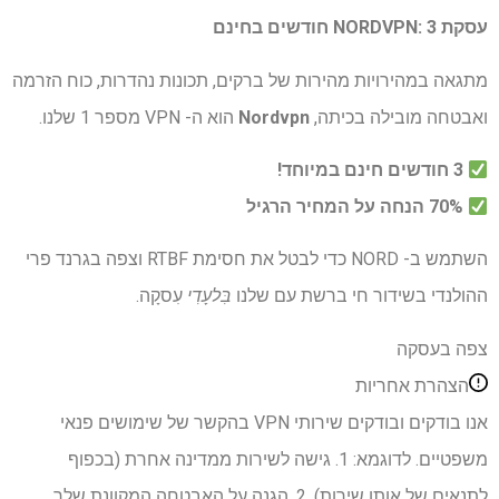
עסקת NORDVPN: 3 חודשים בחינם
מתגאה במהירויות מהירות של ברקים, תכונות נהדרות, כוח הזרמה
ואבטחה מובילה בכיתה,
Nordvpn
הוא ה- VPN מספר 1 שלנו.
3 חודשים חינם במיוחד!
70% הנחה על המחיר הרגיל
השתמש ב- NORD כדי לבטל את חסימת RTBF וצפה בגרנד פרי
ההולנדי בשידור חי ברשת עם שלנו
בִּלעָדִי
עִסקָה.
צפה בעסקה
הצהרת אחריות
אנו בודקים ובודקים שירותי VPN בהקשר של שימושים פנאי
משפטיים. לדוגמא: 1. גישה לשירות ממדינה אחרת (בכפוף
לתנאים של אותו שירות). 2. הגנה על האבטחה המקוונת שלך