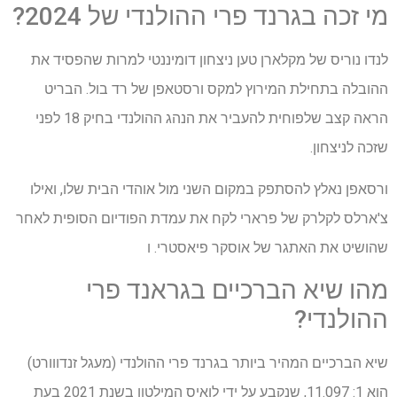
מי זכה בגרנד פרי ההולנדי של 2024?
לנדו נוריס של מקלארן טען ניצחון דומיננטי למרות שהפסיד את
ההובלה בתחילת המירוץ למקס ורסטאפן של רד בול. הבריט
הראה קצב שלפוחית ​​להעביר את הנהג ההולנדי בחיק 18 לפני
שזכה לניצחון.
ורסאפן נאלץ להסתפק במקום השני מול אוהדי הבית שלו, ואילו
צ'ארלס לקלרק של פרארי לקח את עמדת הפודיום הסופית לאחר
שהושיט את האתגר של אוסקר פיאסטרי. ו
מהו שיא הברכיים בגראנד פרי
ההולנדי?
שיא הברכיים המהיר ביותר בגרנד פרי ההולנדי (מעגל זנדווורט)
הוא 1: 11.097, שנקבע על ידי לואיס המילטון בשנת 2021 בעת