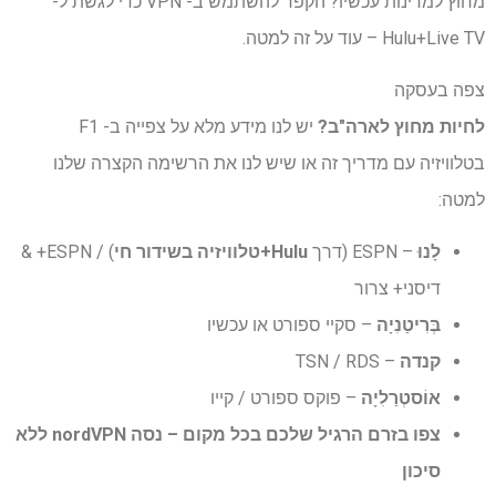
מחוץ למדינות עכשיו? הקפד להשתמש ב- VPN כדי לגשת ל-
Hulu+Live TV – עוד על זה למטה.
צפה בעסקה
לחיות מחוץ לארה"ב?
יש לנו מידע מלא על צפייה ב- F1
בטלוויזיה עם מדריך זה או שיש לנו את הרשימה הקצרה שלנו
למטה:
לָנוּ
– ESPN (דרך
Hulu+טלוויזיה בשידור חי
) / ESPN+ &
דיסני+ צרור
בְּרִיטַנִיָה
– סקיי ספורט או עכשיו
קנדה
– TSN /
RDS
אוֹסטְרַלִיָה
– פוקס ספורט / קייו
צפו בזרם הרגיל שלכם בכל מקום –
נסה nordVPN ללא
סיכון