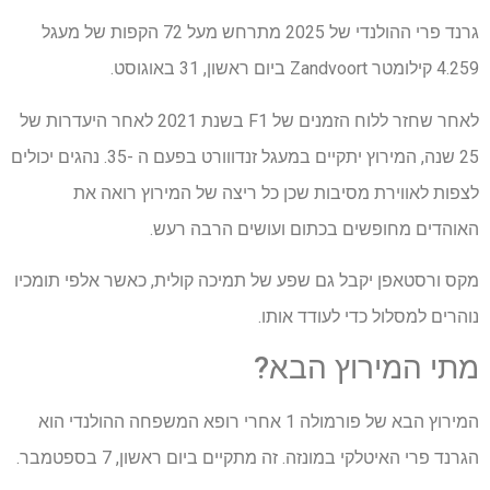
גרנד פרי ההולנדי של 2025 מתרחש מעל 72 הקפות של מעגל
4.259 קילומטר Zandvoort ביום ראשון, 31 באוגוסט.
לאחר שחזר ללוח הזמנים של F1 בשנת 2021 לאחר היעדרות של
25 שנה, המירוץ יתקיים במעגל זנדווורט בפעם ה -35. נהגים יכולים
לצפות לאווירת מסיבות שכן כל ריצה של המירוץ רואה את
האוהדים מחופשים בכתום ועושים הרבה רעש.
מקס ורסטאפן יקבל גם שפע של תמיכה קולית, כאשר אלפי תומכיו
נוהרים למסלול כדי לעודד אותו.
מתי המירוץ הבא?
המירוץ הבא של פורמולה 1 אחרי רופא המשפחה ההולנדי הוא
הגרנד פרי האיטלקי במונזה. זה מתקיים ביום ראשון, 7 בספטמבר.