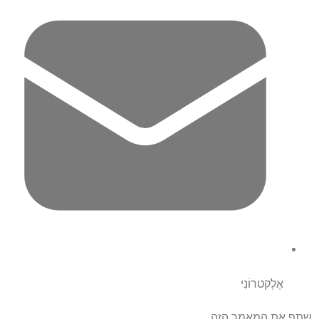
אֶלֶקטרוֹנִי
שתף את המאמר הזה