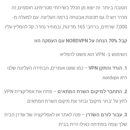
הטובה ביותר. זה יוצא מן הכלל בשירותי סטרימינג חוסמים, זה
מהיר ויש לו גם תכונות אבטחה ברמה העליונה. עם למעלה מ-
7,000 שרתים, ברחבי 165 מדינות, ובמחיר נהדר, קל להמליץ עליו.
קבל 70% הנחה על NORDVPN עם העסקה הזו
השימוש ב- VPN הוא פשוט להפליא:
1. הורד והתקן VPN
– כמו שאנו אומרים, הבחירה העליונה שלנו
היא nordvpn.
2. התחבר למיקום השרת המתאים
– פתח את אפליקציית VPN,
לחץ על 'בחר מיקום' ובחר את מיקום השרת המתאים.
3. עבור לזרם השדרן
– פנה לאתר או לאפליקציה של שדרן הבית
שלך וצפה בפתיחה כאילו היית בבית.