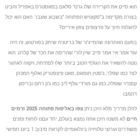
הוא סיים את הקריירה שלו גרנד סלאם במאסטרס באפריל והביט
בצורה מקדימה ב"סקוטיש הפתוחה "בשבוע שעבר. האם הוא יכול
להעלות חיוך על פרצופים צפון איריים?
בפעם האחרונה שהמייג'ור של בריטניה שיחק בפורטוש, זה היה
עוד אמר איי אמר פייב שיין לורי שהרימה את הכד של קלרט. הוא
נוטה להשאיר את הגולף הטוב ביותר שלו לפתיחה, ויקווה לאתגר
לצד כמו שפלר, ג'סטין תומאס, מאט פיצפטריק ואלוף המכהן
קסנדר שופלה, כמו גם מורדי גולף ליב כמו ג'ון רחם ובריסון
דהמבו.
להלן מדריך מלא היכן ניתן
צפו באליפות פתוחה 2025 זרמים
חיים
לא משנה היכן אתה נמצא בעולם, יחד עםנו לוחות זמנים
משודרים וערוצי טלוויזיה בינלאומיים לקראת סיבוב 1 ביום חמישי.