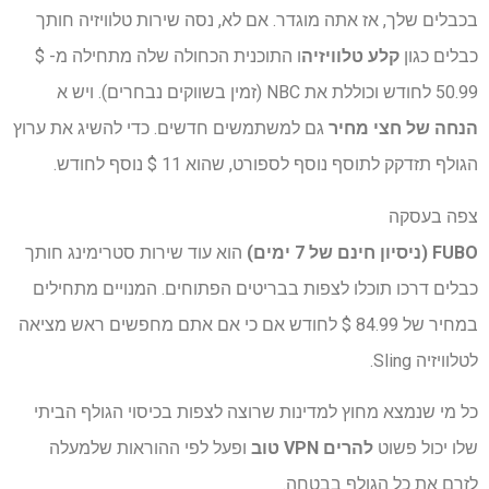
בכבלים שלך, אז אתה מוגדר. אם לא, נסה שירות טלוויזיה חותך
כבלים כגון
קלע טלוויזיה
ו התוכנית הכחולה שלה מתחילה מ- $
50.99 לחודש וכוללת את NBC (זמין בשווקים נבחרים). ויש א
הנחה של חצי מחיר
גם למשתמשים חדשים. כדי להשיג את ערוץ
הגולף תזדקק לתוסף נוסף לספורט, שהוא 11 $ נוסף לחודש.
צפה בעסקה
FUBO (ניסיון חינם של 7 ימים)
הוא עוד שירות סטרימינג חותך
כבלים דרכו תוכלו לצפות בבריטים הפתוחים. המנויים מתחילים
במחיר של 84.99 $ לחודש אם כי אם אתם מחפשים ראש מציאה
לטלוויזיה Sling.
כל מי שנמצא מחוץ למדינות שרוצה לצפות בכיסוי הגולף הביתי
שלו יכול פשוט
להרים VPN טוב
ופעל לפי ההוראות שלמעלה
לזרם את כל הגולף בבטחה.