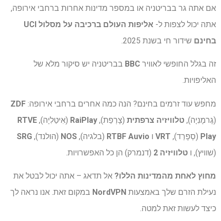
אם אתה גר בבריטניה או במספר מדינות אחרות ברחבי אירופה,
אתה יכול לצפות ל-
אליפות העולם ברכיבה על מסלול UCI
בחינם
שידור חי בשנת 2025.
זה בגלל החופשי לאוויר
BBC
בבריטניה יש סיקור מלא של
האליפויות.
מחפש עוד זרמים בחינם? הנה כמה אחרים ברחבי אירופה:
ZDF
(גֶרמָנִיָה),
טלוויזיה צרפתית
(צָרְפַת),
RaiPlay
(אִיטַלִיָה),
RTVE
Play
(סְפָרַד),
VRT
ו
RTBF Auvio
(בלגיה),
NOS
(הולנד),
SRG
(שוויץ), ו
טלוויזיה 2
(דנמרק) הן כל האפשרויות.
מחוץ לאחת מהמדינות הללו?
אל תדאג – אתה יכול לבטל את
נעילת הזרם שלך באמצעות
NordVPN
במקום זאת. אנו נראה לך
כיצד לעשות זאת למטה.