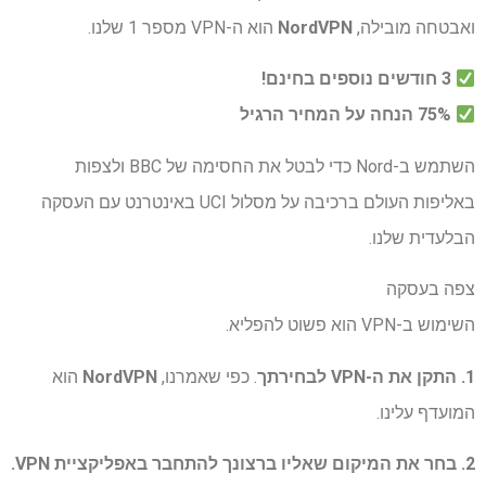
ואבטחה מובילה,
NordVPN
הוא ה-VPN מספר 1 שלנו.
3 חודשים נוספים בחינם!
75% הנחה על המחיר הרגיל
השתמש ב-Nord כדי לבטל את החסימה של BBC ולצפות
באליפות העולם ברכיבה על מסלול UCI באינטרנט עם העסקה
הבלעדית שלנו.
צפה בעסקה
השימוש ב-VPN הוא פשוט להפליא.
1. התקן את ה-VPN לבחירתך
. כפי שאמרנו,
NordVPN
הוא
המועדף עלינו.
2. בחר את המיקום שאליו ברצונך להתחבר באפליקציית VPN.