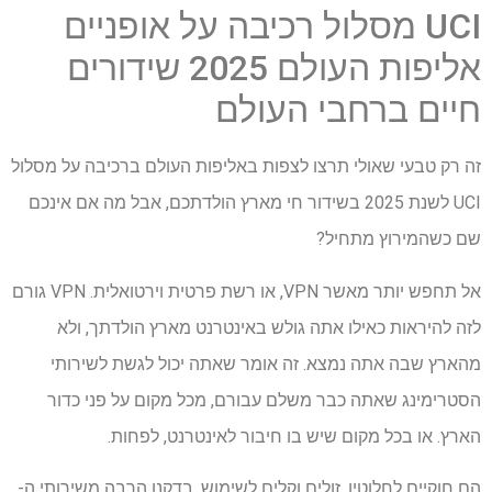
UCI מסלול רכיבה על אופניים
אליפות העולם 2025 שידורים
חיים ברחבי העולם
זה רק טבעי שאולי תרצו לצפות באליפות העולם ברכיבה על מסלול
UCI לשנת 2025 בשידור חי מארץ הולדתכם, אבל מה אם אינכם
שם כשהמירוץ מתחיל?
אל תחפש יותר מאשר VPN, או רשת פרטית וירטואלית. VPN גורם
לזה להיראות כאילו אתה גולש באינטרנט מארץ הולדתך, ולא
מהארץ שבה אתה נמצא. זה אומר שאתה יכול לגשת לשירותי
הסטרימינג שאתה כבר משלם עבורם, מכל מקום על פני כדור
הארץ. או בכל מקום שיש בו חיבור לאינטרנט, לפחות.
הם חוקיים לחלוטין, זולים וקלים לשימוש. בדקנו הרבה משירותי ה-