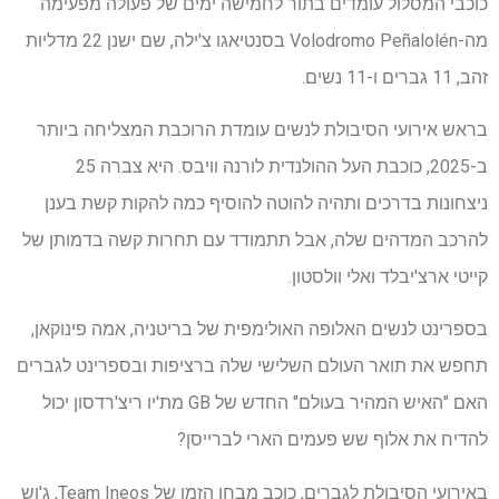
כוכבי המסלול עומדים בתור לחמישה ימים של פעולה מפעימה
מה-Volodromo Peñalolén בסנטיאגו צ'ילה, שם ישנן 22 מדליות
זהב, 11 גברים ו-11 נשים.
בראש אירועי הסיבולת לנשים עומדת הרוכבת המצליחה ביותר
ב-2025, כוכבת העל ההולנדית לורנה וויבס. היא צברה 25
ניצחונות בדרכים ותהיה להוטה להוסיף כמה להקות קשת בענן
להרכב המדהים שלה, אבל תתמודד עם תחרות קשה בדמותן של
קייטי ארצ'יבלד ואלי וולסטון.
בספרינט לנשים האלופה האולימפית של בריטניה, אמה פינוקאן,
תחפש את תואר העולם השלישי שלה ברציפות ובספרינט לגברים
האם "האיש המהיר בעולם" החדש של GB מת'יו ריצ'רדסון יכול
להדיח את אלוף שש פעמים הארי לברייסן?
באירועי הסיבולת לגברים, כוכב מבחן הזמן של Team Ineos, ג'וש