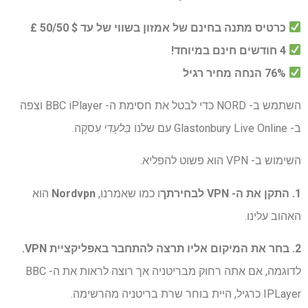
כרטיס מתנה בחינם של אמזון בשווי של עד $ 50/50 £
4 חודשים חינם במיוחד!
76% הנחה מחיר רגיל
השתמש ב- NORD כדי לבטל את חסימת ה- BBC iPlayer וצפה
ב- Glastonbury Live Online עם שלנו
בִּלעָדִי
עִסקָה.
השימוש ב- VPN הוא פשוט להפליא.
1. התקן את ה- VPN לבחירתך
ו כמו שאמרנו,
Nordvpn
הוא
האהוב עלינו.
2. בחר את המיקום אליו תרצה להתחבר באפליקציית VPN.
לדוגמה, אם אתה רחוק מבריטניה אך רוצה לראות את ה- BBC
IPLayer כרגיל, היית בוחר שרת בריטניה מהרשימה.