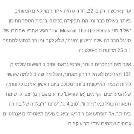
עדיין איכשהו רק בן 22, רודריגו היה אחד המוזיקאים המזוהים
ביותר בעולם כבר זמן מה. תפקידה בכיכובו ב"בית הספר התיכון
"של דיסני: The Musical: The The Series" הגיע אחריו שחרורו של
סינגל הבכורה שלה "רישיון נהיגה", שלא לקח זמן רב לנסוע למספר
1 ב 25 מדינות ורב-פלטינה.
אלבומים הנמכרים ביותר, פרסי גראמי וסיבוב הופעות עולמי בן
102 תאריכים לא היו הרחק מאחור, והכל מה שהוביל למה שעשוי
להיות הבמה האייקונית ביותר מכולם ביום ראשון. אמנם לגיונותיה
של המעריצים הקיימים (או 'Livies' כידועים גם הם) יצפו לרשימת
תפאורה כולל כמו "דז'ה וו", "טוב 4 U", "ערפד" ו"בלדה של בחורה
ביתית ", אל תופתעו אם רודריגו יביא ביצועים תיאטרליים אנרגטיים
גבוהים שממירו עוד יותר עוקבים.