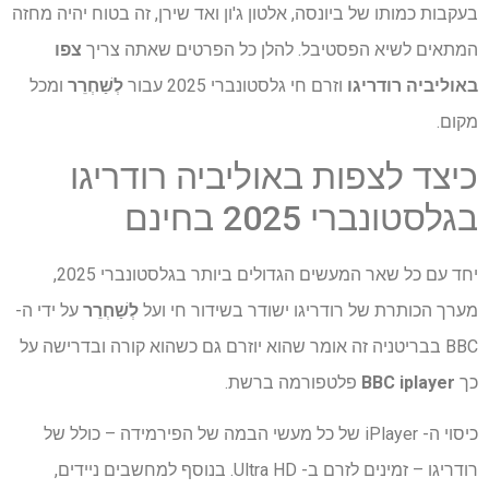
בעקבות כמותו של ביונסה, אלטון ג'ון ואד שירן, זה בטוח יהיה מחזה
המתאים לשיא הפסטיבל. להלן כל הפרטים שאתה צריך
צפו
באוליביה רודריגו
וזרם חי גלסטונברי 2025 עבור
לְשַׁחְרֵר
ומכל
מקום.
כיצד לצפות באוליביה רודריגו
בגלסטונברי 2025 בחינם
יחד עם כל שאר המעשים הגדולים ביותר בגלסטונברי 2025,
מערך הכותרת של רודריגו ישודר בשידור חי ועל
לְשַׁחְרֵר
על ידי ה-
BBC בבריטניה זה אומר שהוא יוזרם גם כשהוא קורה ובדרישה על
כך
BBC iplayer
פלטפורמה ברשת.
כיסוי ה- iPlayer של כל מעשי הבמה של הפירמידה – כולל של
רודריגו – זמינים לזרם ב- Ultra HD. בנוסף למחשבים ניידים,