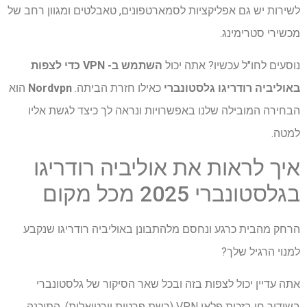
לשירות יש גם אפליקציות לסמארטפונים, טאבלטים ומגוון רחב של
מכשירי סטרימינג.
נוסעים לחו"ל עכשיו? אתה יכול
השתמש ב- VPN כדי לצפות
באוליביה רודריגו גלסטונברי
כאילו חזרת הביתה.
Nordvpn
הוא
הבחירה המובילה שלנו באפשרויות ונראה לך כיצד לגשת אליו
למטה.
איך לראות את אוליביה רודריגו
בגלסטונברי 2025 מכל מקום
הרחק מהבית כרגע ונחסם מלהתבונן באוליביה רודריגו שנקבע
למנוי הרגיל שלך?
אתה עדיין יכול לצפות בזה ובכל שאר הסיקור של גלסטונברי
בשידור חי בזכות פלאי VPN (רשת פרטית וירטואלית). התוכנה