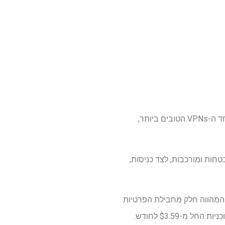
ExpressKeys – הידוע בעבר כ- ExpressVPN Keys – הוא מנהל הסיסמאות הפשוט והמאובטח מאחד ה-VPNs הטובים ביותר,
 ולאחסן סיסמאות מאובטחות ומורכבות, לצד כניסות,
פליקציה עצמאית משלה, המהווה חלק מחבילת הפרטיות