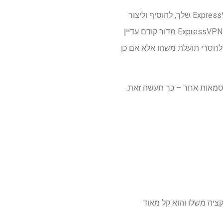
מבחינה היסטורית, אתה יכול להמשיך להשתמש ב- ExpressKeys גם לאחר שפג תוקפו של מנוי ExpressVPN שלך, להוסיף וליצור
סיסמאות באופן חופשי, ללא עלות נוספת. אבל ExpressVPN שינה את זה לאחרונה. בעוד שמשתמשי ExpressVPN מדור קודם עדיין
ולים לגשת למידע המאוחסן שלהם, לא ניתן להוסיף שום דבר חדש – מה שהופך את ExpressKeys לחסרי תועלת משהו אלא אם כן
סמאות אחר – כך תעשה זאת.
 בלתי מוגבלת ל-ExpressKeys. יש לו אפליקציה משלו והוא קל מאוד