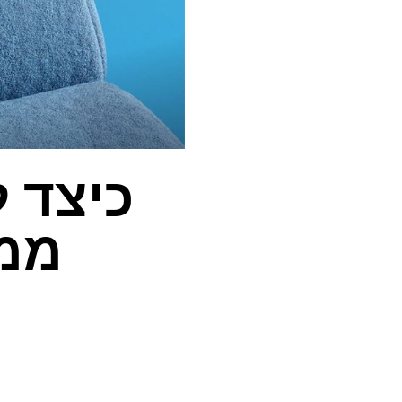
כיצד 
ממנ