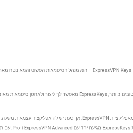
כמו רבים ממנהלי הסיסמאות הטובים ביותר, ExpressKeys מאפשר לך ליצור
בעבר, ExpressKeys היה חלק מאפליקציית ExpressVPN, אך כעת יש לה א