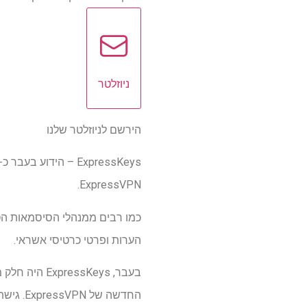
ניוזלטר
הירשם לניוזלטר שלנו
ExpressVPN.
הערות ופרטי כרטיסי אשראי.
החדשה של ExpressVPN. גישת ExpressKeys מגיעה יחד עם ExpressVPN Advanced ו-Pro, עם תוכניות החל מ-$3.59 לחודש.