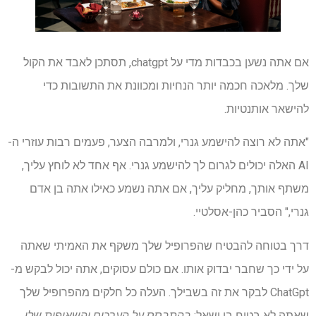
אם אתה נשען בכבדות מדי על chatgpt, תסתכן לאבד את הקול
שלך. מלאכה חכמה יותר הנחיות ומכוונת את התשובות כדי
להישאר אותנטיות.
"אתה לא רוצה להישמע גנרי, ולמרבה הצער, פעמים רבות עוזרי ה-
AI האלה יכולים לגרום לך להישמע גנרי. אף אחד לא לוחץ עליך,
משתף אותך, מחליק עליך, אם אתה נשמע כאילו אתה בן אדם
גנרי," הסביר כהן-אסלטיי.
דרך בטוחה להבטיח שהפרופיל שלך משקף את האמיתי שאתה
על ידי כך שחבר יבדוק אותו. אם כולם עסוקים, אתה יכול לבקש מ-
ChatGpt לבקר את זה בשבילך. העלה כל חלקים מהפרופיל שלך
שאתה לא בטוח בו ושאל:
בהתבסס על הערכים והשאיפות שלי,