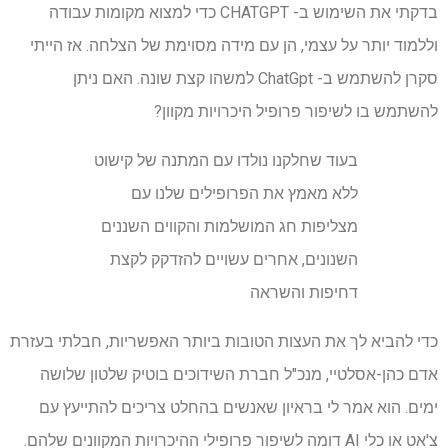
בדקתי את השימוש ב- CHATGPT כדי למצוא מקומות עבודה
וללמוד יותר על עצמי, הן עם מידה מסוימת של הצלחה. אז הייתי
סקרן להשתמש ב- ChatGpt למשהו קצת שונה. האם ניתן
להשתמש בו לשיפור פרופיל היכרויות מקוון?
בעוד שחלקנו נולדו עם המתנה של קישוט
ללא מאמץ את הפרופילים שלנו עם
מצליפות חג המושלמות והקווים השננים
השנונים, אחרים עשויים להזדקק לקצת
דחיפות והשראה
כדי להביא לך את העצות הטובות ביותר האפשריות, חבלתי בעזרת
אדם כהן-אסלטיי, מנכ"ל חברת השידוכים בוטיק שלטון שלושה
ימים. הוא אמר לי בראיון שאנשים בהחלט צריכים להתייעץ עם
צ'אט או כלי AI דומה לשיפור פרופילי ההיכרויות המקוונים שלהם.