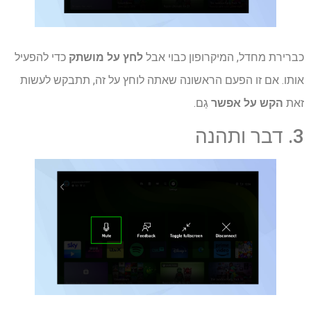
כברירת מחדל, המיקרופון כבוי אבל
לחץ על מושתק
כדי להפעיל
אותו. אם זו הפעם הראשונה שאתה לוחץ על זה, תתבקש לעשות
זאת
הקש על אפשר
גַם.
3. דבר ותהנה