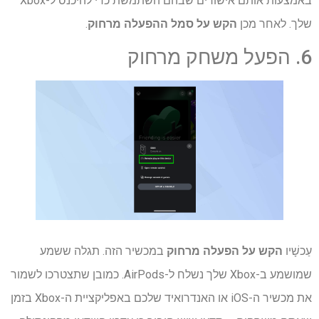
באמצעות אותם אישורים שבהם השתמשת כדי להיכנס ל-Xbox
שלך. לאחר מכן
הקש על סמל ההפעלה מרחוק
.
6. הפעל משחק מרחוק
עַכשָׁיו
הקש על הפעלה מרחוק
במכשיר הזה. תגלה ששמע
שמושמע ב-Xbox שלך נשלח ל-AirPods. כמובן שתצטרכו לשמור
את מכשיר ה-iOS או האנדרואיד שלכם באפליקציית ה-Xbox בזמן