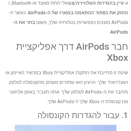
א
עיין בהגדרות הטלוויזיה/צג
אולי תחת סאונד או Bluetooth, ו
החזק את כפתור ההתאמה במארז של ה-AirPods
. כאשר ה-
AirPods מוצגים כאפשרות בטלוויזיה שלך, פשוט
בחר את ה-
.
AirPods
חבר AirPods דרך אפליקציית
Xbox
שיטה זו מחייבת את התקנת אפליקציית Xbox במכשיר האייפון או
האנדרואיד שלך. הרעיון הוא שתזרים משחק מהקונסולה לטלפון
ותחבר את ה-AirPods לטלפון שלך. אתה תעביר באופן אלחוטי
את קונסולת ה-Xbox שלך ל-AirPods שלך.
1. עבור להגדרות הקונסולה