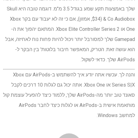
שלך באמצעות תקע שמע בגודל 3.5 מ"מ. דוגמה טובה היא Skull
& Co Audiobox ($34, אמזון), אם כי זה לא יעבוד עם בקר Xbox
One או Xbox Elite Controller Series 2. המתאם יהפוך את ה-
Gamepad שלך למסורבל יותר ויכול להיות פחות נוח לאחיזה, אבל
הוא עושה זאת. הטריק, המאפשר חיבור בלוטות' בין הבקר ל-
AirPods שלך. כדאי לשקול.
והנה לך. עכשיו אתה יודע איך להשתמש ב-AirPods עם Xbox
Series S|X או Xbox One. אתה יכול גם לגלות 10 דרכים לקבל
סאונד טוב יותר מה-AirPods שלך, ללמוד כיצד להפעיל עוצמת קול
מותאמת אישית ב-AirPods או לגלות כיצד לחבר AirPods
למחשב Windows.