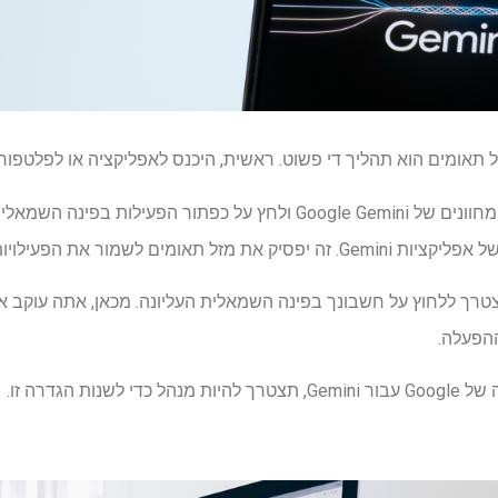
ל תאומים הוא תהליך די פשוט. ראשית, היכנס לאפליקציה או לפלטפור
בשולחן העבודה, עבור אל לוח המחוונים של Google Gemini ולחץ על כפת
מור את הפעילויות שלך ולהשתמש בהן.
יקציית Google Gemini, תצטרך ללחוץ על חשבונך בפינה השמאלית העליונה. מכאן, אתה 
הפעלה.
ות הגדרה זו.