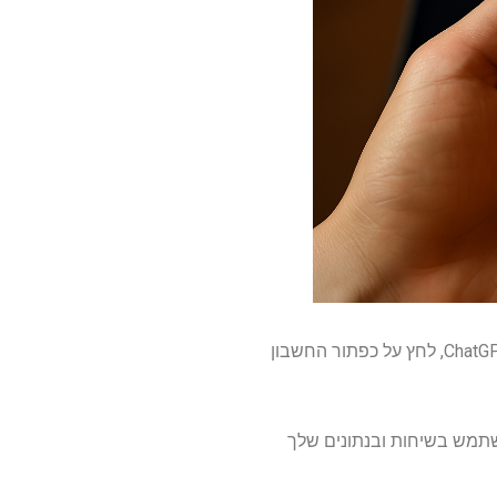
Chatgpt, ללא ספק הידוע ביותר של מחוללי AI, מקל על התהליך הזה. בשולחן העבודה, היכנס לאתר ChatGPT, לחץ על כפתור החשבון
לבקרות נתונים ושנה את ההגדרה 'שפר את המודל לכולם'. זה יפסיק את ChatGpt להשתמש בשיחות ובנתונים שלך