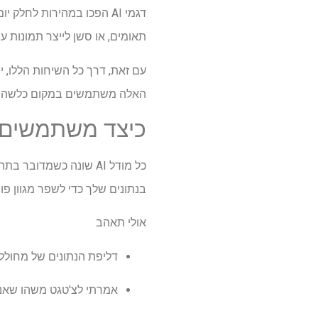
דגמי AI הפכו במהירות לח
תאומים, או סשן לייצר תמונות עם
עם זאת, דרך כל השיחות הללו, י
האלה משתמשים במקום כלשהו ו
כיצד משתמשים ב
כל מודל AI שונה כשמד
בנתונים שלך כדי לשפר מגוון פונ
אולי תאהב
דליפת הנתונים של מחולל התמונות של AI חשפה אלפי הנחיות-וזו ק
אמרתי לצ'טגט משהו שאני עדיין מתחרט 