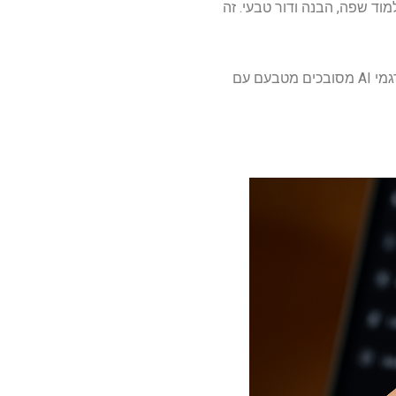
וד שפה, הבנה ודור טבעי. זה
בעוד שלרבים מהדגמים יש מדריכים כיצד משתמשים בנתונים שלך, הם עדיין לא תמיד ברורים מייד. דגמי AI מסובכים מטבעם עם