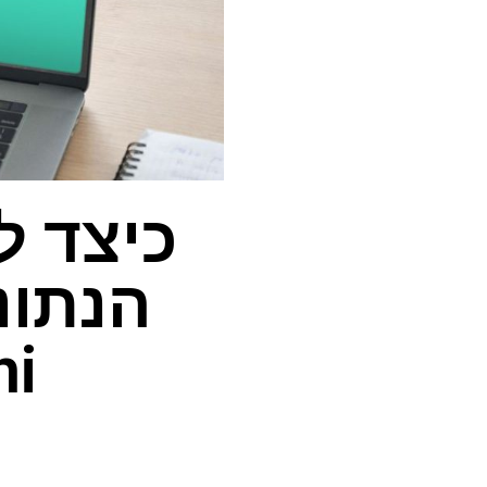
כיצד ל
ni