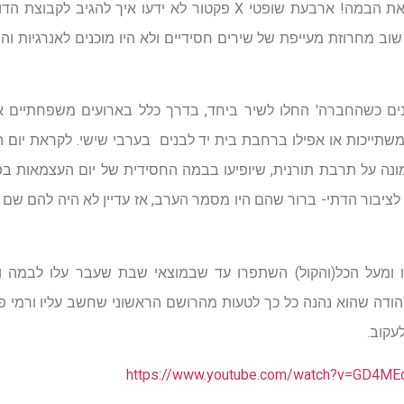
במוצאי שבת שעבר הם כבשו את הבמה! ארבעת שופטי X פקטור לא ידעו 
וב מחרוזת מעייפת של שירים חסידיים ולא היו מוכנים לאנרגיות 
התחיל בעצם לפני כ-5 שנים כשהחברה' החלו לשיר ביחד, בדרך כלל בארועים משפ
שתייכות או אפילו ברחבת בית יד לבנים בערבי שישי. לקראת יום 
מונה על תרבת תורנית, שיופיעו בבמה החסידית של יום העצמאות בפ
 לציבור הדתי- ברור שהם היו מסמר הערב, אז עדיין לא היה להם שם
 ומעל הכל(והקול) השתפרו עד שבמוצאי שבת שעבר עלו לבמה ו
ברי לידר הודה שהוא נהנה כל כך לטעות מהרושם הראשוני שחשב עליו ורמ
עקוב.
https://www.youtube.com/watch?v=GD4ME