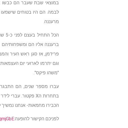
לבמה. הם היו בטוחים שישמעו ש
מרעננה.
הכל 
ברעננה אליו הם ומשפחותיהם מ
פרידמן, אז סגן ראש העיר והמ
וגם יתרמו לארועי יום העצמאות
"משהו פיקס".
עברו מספר שנים, הם התבגרו
בתחרות הX פקטור. ע
הכבירו מחמאות- אנחנו נמשיך ל
לפניכם הקישור להופעה:
qmjGbE