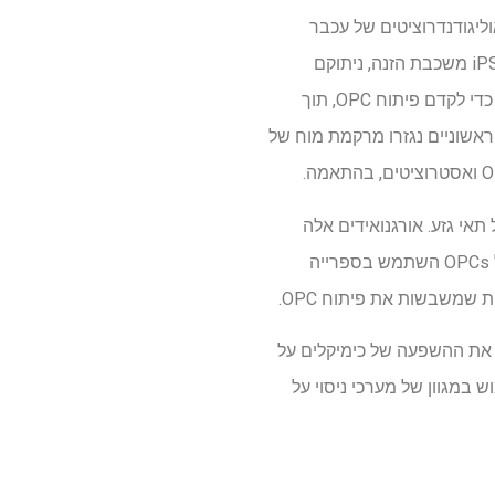
ליגודנדרוציטים של עכבר
(OPCs) התורבתו מתאי גזע פלוריפוטנטיים (iPSCs), בעקבות פרוטוקולים מבוססים שכללו הסרת iPSCs משכבת ​​הזנה, ניתוקם
ולאחר מכן טיפוחם במדיום המסייע להתרחבות והבשלה של OPC. מצע התרבות הוחלף ביום העשירי כדי לקדם פיתוח OPC, תוך
ות OPC. בנוסף, OPCs ואסטרוציטים עכברים ראשוניים נגזרו מרקמת מוח של
i, בהתאם להנחיות מחמירות של תאי גזע. אורגנואידים אלה
תורבו במדיום מותאם להרחבת ובידול OPC, תוך שילוב גורמי גדילה ותוספי תזונה שונים. סינון כימי על OPCs השתמש בספרייה
יך את ההשפעה של כימיקלים על
 במגוון של מערכי ניסוי על