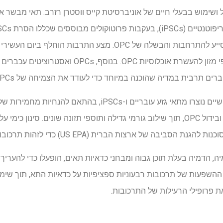
ושימוש בבעלי חיים של אוניברסיטת קייס ווסטרן רזרב. תאי מבשר או
שימוש בשילוב ספציפי של תוספי מזון להעשרת אוכלוסי
ת במדיה שהוכנה במיוחד כדי לעודד את הצמיחה של OPCs ואסטרוציטים, בהתאמה.
אורגנואידים בקליפת המוח האנושיים נוצרו מתאי גזע עובריים ו-PSCs
ל ארצות הברית (US EPA) כדי לזהות תרכובות שמשבשות את פיתוח OPC.
ימיה, הדמיה בעלת תוכן גבוה ומבחני כדאיות תאים, הופעלו כדי להער
ת ההשפעות של תרכובות רבעוניות ספציפיות על כדאיות התא, תוך שימוש
את פרופילי הרעילות של התרכובות.