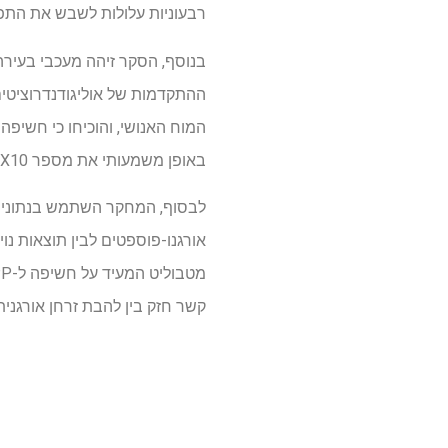
רבעוניות עלולות לשבש את התפתחות האוליג
בנוסף, הסקר זיהה מעכבי בעירה
באופן משמעותי את מספר SOX10+ אוליגודנדרוציטים CC1+ במודלים של עכברים וגם בבני אדם.
קשר חזק בין להבת זרחן אורגנית