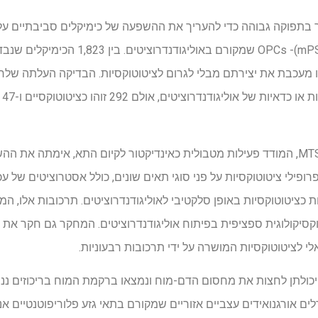
בתפוקה גבוהה כדי להעריך את ההשפעה של כימיקלים סביבתיים על
פלוריפוטנטיים של עכברים (mPSCs)- OPCs שמ
 מעכבת את יצירתם מבלי לגרום לציטוטוקסיות. הבדיקה העלתה שלרו
השפ
חקירה נוספת באמצעות מבחן MTS, המודד פעילות מטבולית כאינדיקטור לקיום התא, אימת
ת כציטוטוקסיות באופן סלקטיבי לאוליגודנדרוציטים. תרכובות אלו, המ
טוקסיקולוגית ספציפית בפיתוח אוליגודנדרוציטים. המחקר גם חקר א
 יכולתן לחצות את מחסום הדם-מוח ונמצאו ברקמת המוח בריכוזים ננו
ם אורגנואידים עצביים אזוריים שמקורם בתאי גזע פלוריפוטנטיים אנו