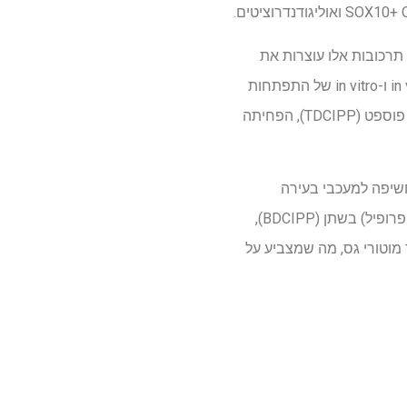
תרכובות אלו עוצרות את
ההתקדמות של אוליגודנדרוציטים מוקדמים עד בינוניים ובוגרים. ממצאי המחקר הורחבו למודלים in vivo ו-in vitro של התפתחות
המוח האנושי, והוכיחו כי חשיפה למעכבי בעירה אורגנופוספטים, במיוחד Tris(1,3-dichloro-2-propyl) פוספט (TDCIPP), הפחיתה
(NHANES) כדי לחקור קשרים בין חשיפה למעכבי בעירה
אורגנו-פוספטים לבין תוצאות נוירו-התפתחותיות בילדים. רמות גבוהות של פוספט ביס(1,3-דיכלורו-2-פרופיל) בשתן (BDCIPP),
חוסר תפקוד מוטורי גס, מה שמצביע על