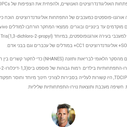
ודנדרוציטים האנושיים, ולהפחית את הצפיפות של SOX10+ OPCs ואוליגודנדרוציטים.
 אורגנו-פוספטים כמעכבים של התפתחות אוליגודנדרוציטים. הוכח כי 
לבסוף, המחקר השתמש בנתונים מהסקר הלאומי לבריאות ותזונה 
מטבוליט המעיד על חשיפה ל-TDCIPP, היו קשורות לעלייה בסבירות לצורכי חינוך מיוחד ו
. חשיפה מעכבת ותוצאות נוירו-התפתחותיות שליליות.