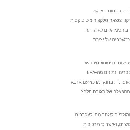
 התפתחות תאי גזע
קורם באוליגודנדרוציטים. בין 1,823 הכימיקלים שנבדקו, נמצאה סלקציה ציטוטוקסית
ב הכימיקלים לא הייתה
עה משמעותית על התפתחות או כדאיות של אוליגודנדרוציטים, אולם 292 זוהו כציטוטוקסיים ו-47 כמעכבים של יצירת
ה את ההשפעות הציטוטוקסיות של
כימיקלים מסוימים. השוואה של פרופילי ציטוטוקסיות על פני סוגי תאים שונים, כולל אסטרוציטים של עכברים ונתונים מה-EPA
אופיינות בחנקן מרכזי עם ארבע
ת ההפעלה של תגובת הלחץ
מולריים לאחר מתן לעכברים.
שיים, ואישר כי תרכובות