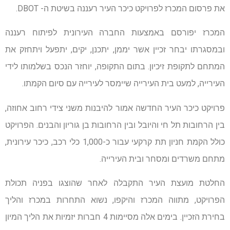
את פרסום המכרז לפרויקט כיכר העיר רעננה בשיטת ה- DBOT.
המכרז יפורסם באמצעות החברה העירונית לפיתוח רעננה
ובמסגרתו יבחר זכיין אשר יממן, יתכנן, יקים, יתפעל ויתחזק את
המתחם לתקופת זיכיון. בתום התקופה, יוחזר הנכס בשלמותו לידי
העירייה, למעט בית העירייה שיימסר לעירייה עם סיום הקמתו.
פרויקט כיכר העיר החדשה אמור להיבנות משני צידי רחוב אחוזה,
בין הרחובות תל חי והיובל ובין הרחובות בן גוריון והבנים. הפרויקט
כולל הקמת חניון תת קרקעי עבור כ-1,000 כלי רכב, כיכר עירונית,
מתחם משרדים ומסחר ובית העירייה.
החלטת מועצת העיר התקבלה לאחר שהוצגו בפניה תכולת
הפרויקט, מתווה המכרז והיקפו, נשוא התחרות במכרז והליך
בחירת הזכיין. בימים אלה מסיימות 4 חברות יזמיות את הליך המיון