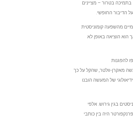
בתמיכה בטרור – מציינים
על הדיבור החופשי.
יים מהשפעה קומוניסטית
 הוא הוציאה באופן לא
ו להפגנות
אס בקמפוסים בקולג '"מסתמכים על חוק משנת 1952, המכונה מעשה מאקרן-וולטר, שהקל על כך
דיאולוגי של המעשה הובנו
ים וקומוניסטים בגין גירוש. אלפי
רנקפורטר היה בין כותבי