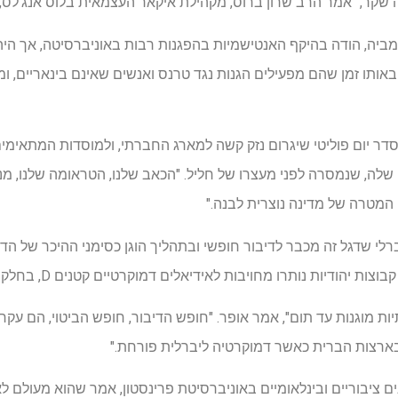
ה שקר, "אמר הרב שרון ברוס, מקהילת איקאר העצמאית בלוס אנג'לס
מביה, הודה בהיקף האנטישמיות בהפגנות רבות באוניברסיטה, אך הי
תו זמן שהם מפעילים הגנות נגד טרנס ואנשים שאינם בינאריים, ומ
סדר יום פוליטי שיגרום נזק קשה למארג החברתי, ולמוסדות המתאימים 
לה, שנמסרה לפני מעצרו של חליל. "הכאב שלנו, הטראומה שלנו, מנ
 המטרה של מדינה נוצרית לבנה."
י ליברלי שדגל זה מכבר לדיבור חופשי ובתהליך הוגן כסימני ההיכר של
ודיות נותרו מחויבות לאידיאלים דמוקרטיים קטנים D, בחלקם מתוך אינטרס עצמי.
תיות מוגנות עד תום", אמר אופר. "חופש הדיבור, חופש הביטוי, הם עקר
ר בארצות הברית כאשר דמוקרטיה ליברלית פורחת."
נים ציבוריים ובינלאומיים באוניברסיטת פרינסטון, אמר שהוא מעולם ל