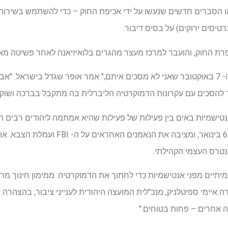
 הסברים חדשים שנעשו על ידי אכיפת החוק – כדי להשתמש בשירות 
רטיסים ירוקים) על בסיס דיבור.
רת החוק, והועבר למרכז מעצר מהגרים בלואיזיאנה לאחר פשיטה מאו
"יש הרבה דברים שנאמרו מאז ה- 7 באוקטובר שאני לא מסכים איתם," אמר אופר שגדל בישר
 להסכים עם עקרונות הדמוקרטיה הליברלית בה מתקבל בברכה ושוק הר
ישמיות באים בין פעילות של פעילות שהיא אמתמה ליהודים רבים 
ליברלית: חנינה של הפורעים ב -6 בינואר, ומציב
נטרס העצמי הקהילתי.
ים מפני אנטישמיות כדי לחתוך את הדמוקרטיה: ממימון חינוך מרסן
מרה איימי ספיטלניק, מנכ"לית המועצה היהודית לענייני ציבור, בהצהרה.
ה אחרים – פחות בטוחים."