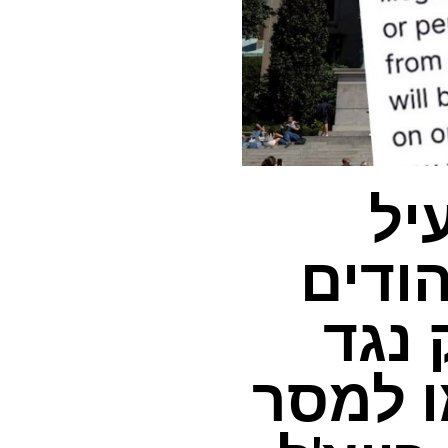
יל
ודים
נגד
 למסר