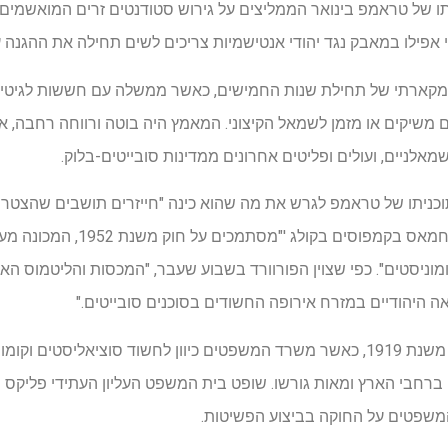
ו של טראמפ בינואר הממליצים על גירוש סטודנטים זרים המואשמים 
י אפילו במאבק נגד יהודי אנטישמיות צריכים לשים תחילה את ההגנה 
 מקארתי של תחילת שנות החמישים, כאשר ממשלה עם חששות לגיטימ
שיקים או מזמן לשמאל הקיצוני. המאמץ היה בוטה ורווחה רחבה, אך
מאלניים, ועולים ופליטים אחרונים ממדינות סובייטים-בלוק.
וכניתו של טראמפ לגרש את מה שהוא כינה "חייזרים תושבים שהצטרפ
הפרו-ג'יהאדיסטיות" ו"כל אוהדי חמ
ומוניסטים". כפי שצוין הפורוורד בשבוע שעבר, "המכסות והליטמוס האי
ה היהודיים במזרח אירופה החשודים בסוכנים סובייטים."
אופר נזכר גם בפשיטות פאלמר משנת 1919, כאשר משרד המשפטים כיוון לחשוד סוציאליסט
 ברחבי הארץ ומאות גורשו. שופט בית המשפט העליון העתידי פליקס פ
משפטים על החוקה בביצוע הפשיטות.