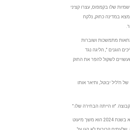
גלל תקופת האנטישמיות שלו בקמפוס, עצרו קציני
נמצא במדינה כחוק, נלקח
.
 מחאות מתמשכות ושוברות
ים הוגנים ", הליגה נגד
שויים לשקול להפר את החוק
ק של ח'ליל יבוטל, ותיאר אותו
וצה. "זו הייתה הבחירה שלו."
נלחם באנטישמיות היה אחד מההבטחות של דונלד טראמפ של דונלד טראמפ, וכאשר הוא נבחר לנשיא בשנת 2024 הוא משך מיעוט
לבטל את גיוון, שוויון והכללה, שלעתים קרובות לא הגן על