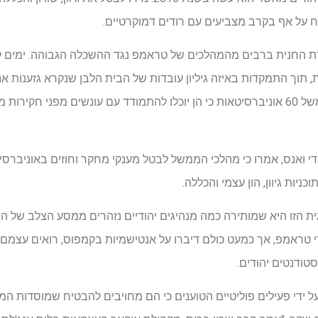
ח על אף בקרב מצביעים עם רודים דמוקרטיים.
ת החנית ברבים מהמהלכים של טראמפ נגד ההשכלה הגבוהה. ימים 
 תוך התמקדות באיזה גיליון עובדות של הבית הלבן שנקרא גזענות אנ
"שמאליות". ביום שני הזהיר הממשל 60 אוניברסיטאות כי הן יוכלו להתמודד עם עונשים מפנ
יי.די ואנס, אמרו כי מהלכי הממשל לבטל מענקי מחקר וחוזים באוניב
יות גיוון, הון עצמי והכללה.
ית הזו היא שמותירה כמה מנהיגים יהודיים נזהרים ממסע הצלב של ה
י טראמפ, אך כמעט כולם דיברו על אנטישמיות בקמפוס, רואים עצמם 
סטודנטים יהודים.
ידי פעילים פוליטיים הטוענים כי הם מחויבים להבטיח שמוסדות המק