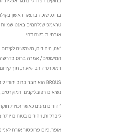
בחוקים הפדרליים נגד אפליה. ז
ברוס, שזכה בתואר ראשון בקולו
טראמפ שנלחמים באנטישמיות באו
אזרחיות בשם דהי.
"אנו, היהודים, משמשים לקידום 
המיעוטים", אמרה ברוס בדרשה ש
דמוקרטיה רב -גזעית, תוך קידום
BROUS הוא חבר ברוב יהוד
נשיאים רפובליקנים ודמוקרטים, קבוצות יה
"יהודים נהנים כאשר זכויות חוק
ליברליות, ויהודים בטוחים יות
אופר, כיום פרופסור אורח לעניי