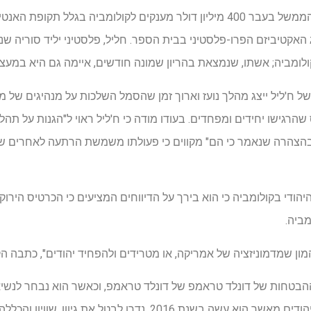
במהלך סוף השבוע הקפיא את הממשל בעבר 400 מיליון דולר מענקים לקולומביה ב
האקטיביזם הפרו-פלסטיני בבית הספר. חליל, פלסטיני יליד סוריה ש
ולומביה; אשתו, שנמצאת בהריון שמונה חודשים, איימה גם היא במעצר
 של ח'ליל ייצג מהלך נועז וארוך זמן שהסמל השלכות על מנהיגים של
רגישו יחידים ומפחדים. בעודו מודה כי ח'ליל ראוי ל"הגנות על תהליכ
צהרה שנאמר כי הם" מקווים כי פעולתו משמשת הרתעה לאחרים שע
וגרים היהודי בקולומביה כי הוא בירך על הדיווחים המציעים כי הכרטיס הירו
מביה.
מון שמדמוניזציה של אמריקה, או מטרידים ולהפחיד יהודים", כתבה הקב
מעט גדול יותר של המצביעים היהודים מאשר הוא עשה בשנת 2016. נדרו 