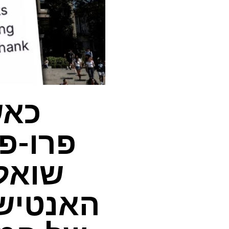
כאש
פרו-פ
שואל
האנטיש