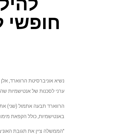
להילח
חופשי ל
נשיא אוניברסיטת הרווארד, אלן
ערני לסכנות של אנטישמיות שהמ
הרווארד תבעה אתמול (שני) את
באנטישמיות, כולל הקפאת מימון פדרלי של 2.2 מיליארד דולר וביטול
"הממשלה ציין את תגובת האוניב