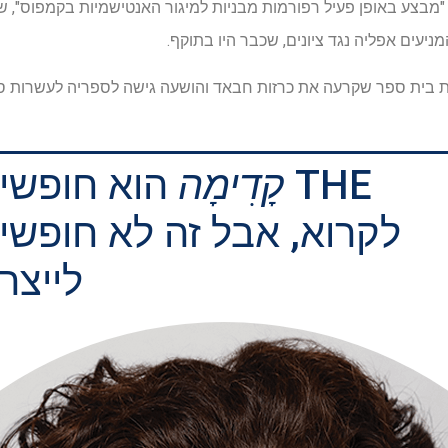
מבצע באופן פעיל רפורמות מבניות למיגור האנטישמיות בקמפוס", ש
מניעים אפליה נגד ציונים, שכבר היו בתוקף.
דת בית ספר שקרעה את כרזות חבאד והושעה גישה לספריה לעשרות סט
THE
קָדִימָה
הוא חופשי
לקרוא, אבל זה לא חופשי
לייצר