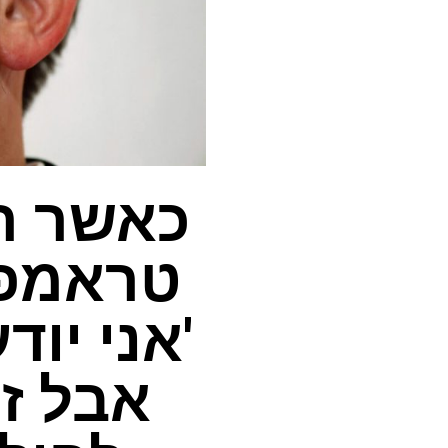
כאשר ה
טראמפ, 
'אני יו
אבל זה