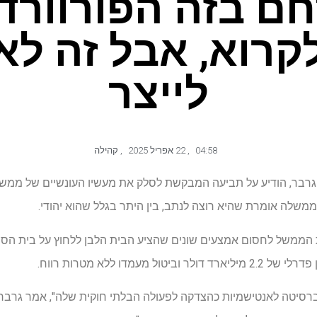
ם בזה הפורוורד
קרוא, אבל זה לא
לייצר
04:58
,
22 אפריל 2025
,
קהילה
 גרבר, הודיע ​​על תביעה המבקשת לסלק את מעשיו העונשיים של ממשל
משלה אומרת שהיא רוצה לנתב, בין היתר בגלל שהוא יהודי.
 הממשל לחסום אמצעים שונים שהציע הבית הלבן ללחוץ על בית הס
 מעמדו ללא מטרות רווח.
רסיטה לאנטישמיות כהצדקה לפעולה הבלתי חוקית שלה", אמר גרבר ב