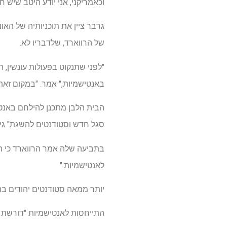
וכאמריקני, אני יודע היטב שיש 
גרבר ציין את תוכניותיה של הא
של הרווארד, שלדבריו לא.
"לפני שתנקוט בפעולות עונשין,
באנטישמיות," אמר. "במקום זאת, דרישות ה- 11 באפריל של הממשלה מבקשות לשלוט על 
סגל חדש וסטודנטים להשגת" גיוו
בתביעה שלה אמר הרווארד כי תו
לאנטישמיות."
יותר ממאה סטודנטים יהודים ב
התייחסות לאנטישמיות "דורשת בי