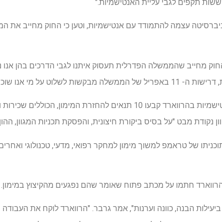
חששות תקפים לגבי עליית האנטישמיות."
וניברסיטה עצמה להתמודד עם אנטישמיות, וטען כי החוק מחייב את ה
 החוק מחייב שהממשלה הפדרלית תעסוק איתנו לגבי הדרכים בהן אנו
מי אנו שוכרים ומה אנו מלמדים."
הבית הלבן מתכנן להילחם באנטישמיות בהרווארד קבעו 10 תנאים להחזרת המ
ן נקודת מבט "על בסיס ביקורת חיצונית, והפסקת תכניות המגוון, ההון
כניתו של טראמפ למשוך מימון למחקר רפואי, מדעי, טכנולוגי ואחרים
הרווארד חתמו על מכתב פתוח שאומר שהם נפגעים מהקיצוץ במימון.
עילות הבנה, כוונה וערנות", אמר גרבר. "הרווארד לוקח את העבודה ה