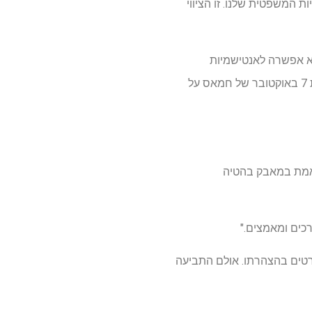
ת המשפטית שלנו. זו הציווי
היא אפשרה לאנטישמיות
להתעלם בקמפוס. אילסטרום עטף את הרווארד ואוניברסיטאות אחרות של ליגת הקיסוס מאז התקפות 7 באוקטובר של חמאס על
אמת במאבק בהטיה
רכים ומאמצים."
פרטים בהצהרתו. אולם התביעה