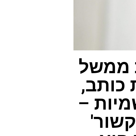
 ממשל
 כותב,
מיות –
קשור'