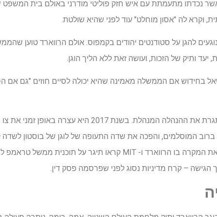
ר נכדתו מתעמתת עם איש חזק פוליטי מודרני באולם בית המשפט ש
, וקרא לה "אסון מוחלט" עוד לפני שהיא שולטת.
געים להגן על סטודנטים יהודים בקמפוס. אולם הרווארד טוען שהמ
יעד ותיק של הזכות, ועושה זאת ללא הליך הוגן.
שאל בחידוש אם הממשלה מאמינה שהיא יכולה לסיים חוזים "גם אם ה
זו לא הפעם הראשונה שלה מאתגרת את ההנהלה המנהלת. בשנת 17
ברוב המוסלמים, והפכה את שדה התעופה של לוגן של בוסטון לשדה קר
בשנת 2020, השופט בורוז נשא את המקרה בו הרווארד ו- MIT קראו תיגר ע
 הגישה – קרח מדיניות נסוג לפני שפרסמה פסק דין.
ה