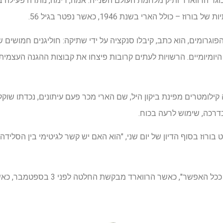
ה בוגר הרווארד ותיק מלחמת העולם השנייה. אמה, רימה, נותרה פעילה
– כולל הארי בשנת 1946, כאשר נפטר בגיל 56.
וגרומים, הוא כתב, קיבלו סנקציה על ידי שתיקה: חוליגנים חמושים שע
יומיומיים. הרשויות לעתים קרובות פיצחו את קבוצות ההגנה העצמית ה
ילומטרים מפינת ביקון היל, שם הארי מכר פעם עיתונים, נכדתו ש
בדרכה, שימוש לרעה בכוח.
בורוז בסוף הדיון של יום שני, "הוא האם יש קשר לגיטימי בין הסלידה
בורוז אמרה שהיא תשלוט "מהר ככל האפשר", 