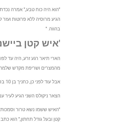
"הוא היה כוח טבע," אמרה נכדת
הגיע מרוסיה ללא פרוטות ועזר 
בהווה. "
'איש קטן ביישני
הארי תיאר רגע זרע, היה עד לפו
מהמצרים ושריפת מקדש שלמה.
אבל עוד לפני כן, כחניך בן 10 בסבסטופול, הוא נתקל במשהו שפכח אותו: הצאר.
הצאר ניקולס השני הגיע לעיר ע
"האיש ששמו נשא טרור וסמכות ל
קטן ובעל גודל תחתון," הוא כתב 