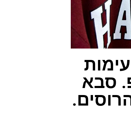
עימות
. סבא
רוסים.