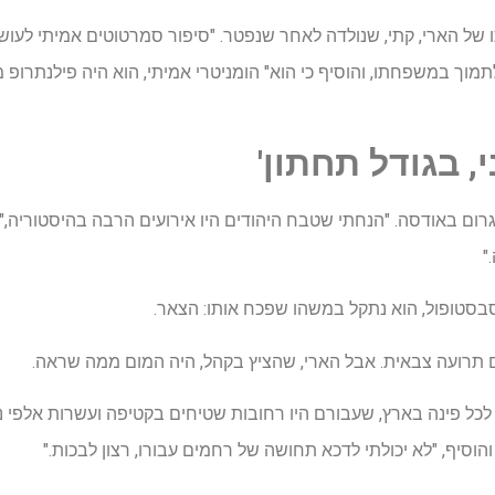
ו של הארי, קתי, שנולדה לאחר שנפטר. "סיפור סמרטוטים אמיתי לעוש
לתמוך במשפחתו, והוסיף כי הוא" הומניטרי אמיתי, הוא היה פילנתרו
, בגודל תחתון'
גרום באודסה. "הנחתי שטבח היהודים היו אירועים הרבה בהיסטוריה,"
"
ם תרועה צבאית. אבל הארי, שהציץ בקהל, היה המום ממה שראה.
כל פינה בארץ, שעבורם היו רחובות שטיחים בקטיפה ועשרות אלפי נתי
והוסיף, "לא יכולתי לדכא תחושה של רחמים עבורו, רצון לבכות."