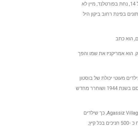
הוא נולד הרש ברזניק בשנת 1890. הוא התנודד על ספינה בגיל 14, נחת בפורטלנד, מיין לא
נים בפינת רחוב ביקון היל
, הוא כתב
ק. הוא אמריקניז את שמו והפך
 Burroughs Newsboys כדי לתמוך בילדים מעוטי יכולת של בוסטון
במקור שפורסם בשנת 1944 ושוחרר מחדש
בשנת 1935, בעזרת הפילנתרופ מקסימיליאן אגסיז, הוא השיק מחנה קיץ על שפת האגם במיין, בשם Agassiz Village, כך שילדים
בעלי הכנסה נמוכה יכלו לחוות את הטבע בחוץ-הנהון לזיכרונות ילדותו שלו בכפר קשוף. כעת הוא מארח כ -500 חניכים בכל קיץ;