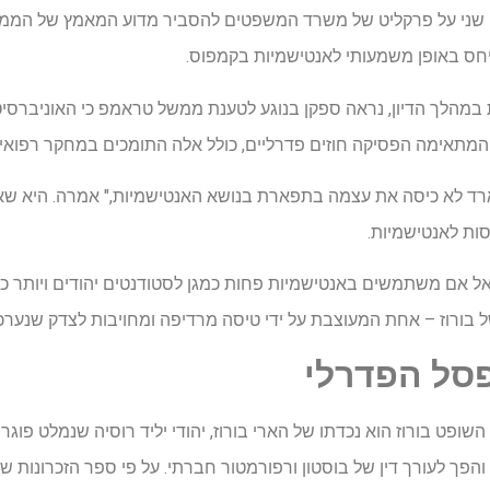
יום שני על פרקליט של משרד המשפטים להסביר מדוע המאמץ של הממש
יחס באופן משמעותי לאנטישמיות בקמפוס.
ית במהלך הדיון, נראה ספקן בנוגע לטענת ממשל טראמפ כי האוניברסי
 המתאימה הפסיקה חוזים פדרליים, כולל אלה התומכים במחקר רפואי.
ווארד לא כיסה את עצמה בתפארת בנושא האנטישמיות," אמרה. היא שא
ות לאנטישמיות.
אל אם משתמשים באנטישמיות פחות כמגן לסטודנטים יהודים ויותר כנש
בורוז – אחת המעוצבת על ידי טיסה מרדיפה ומחויבות לצדק שנערכה
סל הפדרלי
השופט בורוז הוא נכדתו של הארי בורוז, יהודי יליד רוסיה שנמלט פו
והפך לעורך דין של בוסטון ורפורמטור חברתי. על פי ספר הזכרונות שלו מש