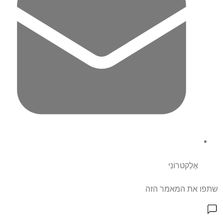
אֶלֶקטרוֹנִי
שתפו את המאמר הזה