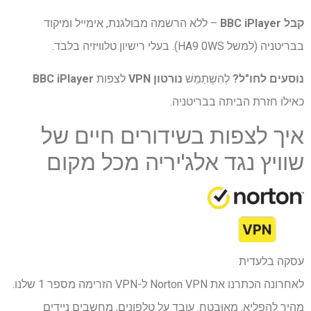
קבל BBC iPlayer
– ללא הרשמה מבולגנת, אימייל ומיקוד
בבריטניה (למשל HA9 0WS). בעלי רישיון טלוויזיה בלבד.
נוסעים לחו"ל?
לְהִשְׁתַמֵשׁ
נורטון VPN
לצפות
BBC iPlayer
כאילו חזרת הביתה בבריטניה.
איך לצפות בשידורים חיים של
שוויץ נגד אלג'יריה מכל מקום
עסקה בלעדית
לאחרונה הכתרנו את Norton VPN ל-VPN הזרימה מספר 1 שלנו.
מהיר להפליא. מְאוּבטָח. עובד על טלפונים, מחשבים ניידים