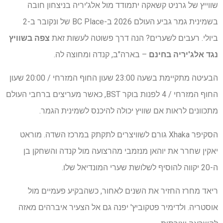
שווייץ של גרניט קשאקה יתמודד מול אלג'יריה בניצחון חובה
בשמינית גמר גביע העולם 2026 ב-BC Place של ונקובר ב-2
ביולי. רעבים לשערים? הנה דרך פשוטה לעשות זאת
צפה בשוויץ
נגד אלג'יריה בחינם
– בארה"ב, קנדה ומחוצה לה.
הבעיטה מתקיימת בשעה 23:00 שעון החוף המזרחי / 20:00 שעון
החוף המזרחי / 4 לפנות בוקר BST, כאשר מעריצים ברחבי העולם
מתכוונים לראות אם שוויץ יכולה להיכנס לשמינית הגמר.
הסקיפר Xhaka גורם לשוויצרים לתקתק במרכז השדה. מוראט
יאקין שחרר את יוהאן מנזמבי מהרצועה מול קנדה והשחקן בן
ה-20 יקווה להוסיף לשלושת שערי המונדיאל שלו.
ריאד מחרז החזיר את השנים לאחור, כשהבקיע פעמיים מול
אוסטריה. ולדימיר פטקוביץ' יפנה גם אל הצעיר איברהים מאזה