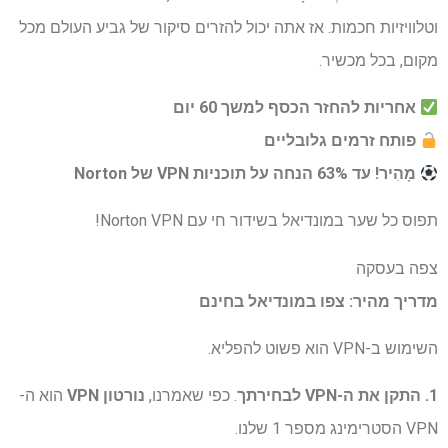
וטלוויזיות חכמות. אז אתה יכול להזרים סיקור של גביע העולם מכל
מקום, בכל מכשיר.
אחריות להחזר הכסף למשך 60 יום
פותח זרמים גלובליים
מָהִיר!
עד 63% הנחה על תוכניות VPN של Norton
תפוס כל שער במונדיאל בשידור חי עם Norton VPN!
צפה בעסקה
מדריך מהיר: צפו במונדיאל בחינם
השימוש ב-VPN הוא פשוט להפליא.
1. התקן את ה-VPN לבחירתך
. כפי שאמרנו,
נורטון VPN
הוא ה-
VPN הסטרימינג מספר 1 שלנו.