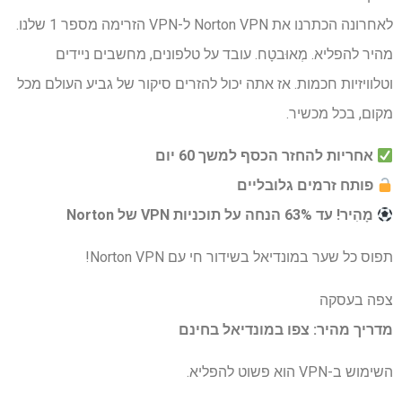
לאחרונה הכתרנו את Norton VPN ל-VPN הזרימה מספר 1 שלנו.
מהיר להפליא. מְאוּבטָח. עובד על טלפונים, מחשבים ניידים
וטלוויזיות חכמות. אז אתה יכול להזרים סיקור של גביע העולם מכל
מקום, בכל מכשיר.
אחריות להחזר הכסף למשך 60 יום
פותח זרמים גלובליים
מָהִיר!
עד 63% הנחה על תוכניות VPN של Norton
תפוס כל שער במונדיאל בשידור חי עם Norton VPN!
צפה בעסקה
מדריך מהיר: צפו במונדיאל בחינם
השימוש ב-VPN הוא פשוט להפליא.