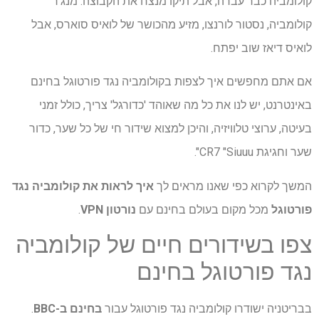
קולומביה כבר עברה, אבל תיקו מנצח את הקבוצה. מנג'ר
קולומביה, נסטור לורנצו, מזיע מהכושר של לואיס סוארס, אבל
לואיס דיאז שוב יפתח.
אם אתם מחפשים איך לצפות בקולומביה נגד פורטוגל בחינם
באינטרנט, יש לנו את כל מה שאוהד 'כדורגל' צריך, כולל זמני
בעיטה, ערוצי טלוויזיה, והיכן למצוא שידור חי של כל שער, כדור
שער וחגיגת CR7 "Siuuu".
המשך לקרוא כפי שאנו מראים לך
איך לראות את קולומביה נגד
פורטוגל
מכל מקום בעולם בחינם עם
נורטון VPN
.
צפו בשידורים חיים של קולומביה
נגד פורטוגל בחינם
בבריטניה ישודרו קולומביה נגד פורטוגל עבור
בחינם ב-BBC
.