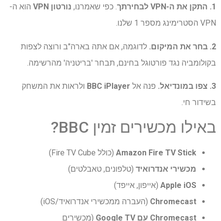
1. התקן את ה-VPN לבחירתך
. כפי שאמרנו,
נורטון VPN
הוא ה-
VPN הסטרימינג מספר 1 שלנו.
2. בחר את המיקום.
לדוגמה, אם אתה בארה"ב ורוצה לצפות
בקולומביה נגד פורטוגל בחינם, תבחר 'בריטניה' מהרשימה.
3. צפו במונדיאל.
פנה אל
BBC iPlayer
ולראות את המשחק
בשידור חי.
באילו מכשירים זמין BBC?
Amazon Fire TV Stick
(כולל Fire TV Cube)
מכשירי אנדרואיד
(טלפונים, טאבלטים)
Apple iOS
(אייפון, אייפד)
Chromecast
(העברה ממכשירי אנדרואיד/iOS)
Chromecast עם Google TV
(מכשירים