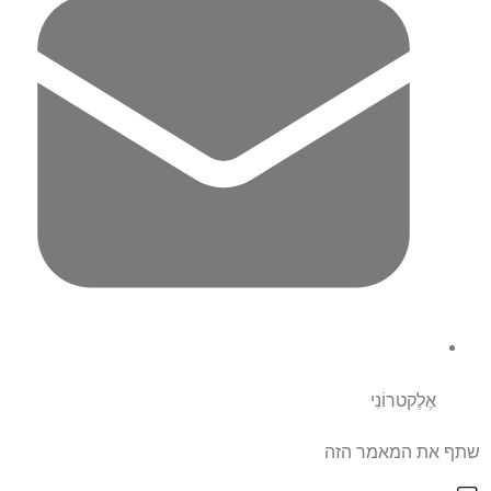
אֶלֶקטרוֹנִי
שתף את המאמר הזה