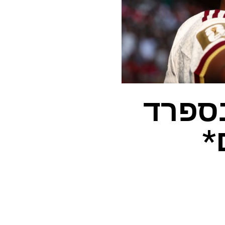
בספרד
*