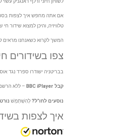
לשוויון חיוני ורלף ראנגניק עשוי לעלות א
אם אתה מחפש איך לצפות בספרד נ
טלוויזיה, והיכן למצוא שידור חי 
המשך לקרוא כשאנחנו מראים לך
צפו בשידורים ח
בבריטניה ישודרו ספרד נגד אוס
קבל BBC iPlayer
– ללא הרשמה מבולגנת,
נוסעים לחו"ל?
לְהִשְׁתַמֵשׁ
נורטון 
איך לצפות בשיד