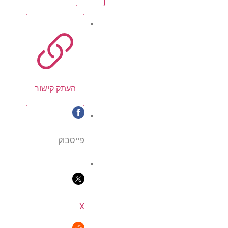
העתק קישור
פייסבוק
X