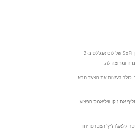
ספרד של לאמין ימאל יתמודד מול אוסטריה במפגש שמינית גמר גביע העולם 2026 ב-2026 באצטדיון SoFi של לוס אנג'לס ב-2
דה ומחוצה לה.
ות אם ספרד יכולה לעשות את הצעד הבא
ף את ניקו וויליאמס הפצוע.
ה קלאג'דז'יץ' הצטרפו יחד