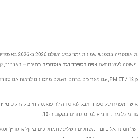
ך פשוטה לעשות זאת
צפה בספרד נגד אוסטריה בחינם
– בארה"ב, קנ
PM ET / 12 pm PT / 8 pm BST, עם מעריצים ברחבי העולם מתכוונים לרא
איש המפתח של ספרד, אבל לואיס דה לה פואנטה חייב להחליט מי יחלי
 מיקל מרינו ודני אולמו מתחרים במקום ה-10.
ל המונדיאל ביום המשחקים השלישי. המחליפים מייקל גרגוריץ' וסאס