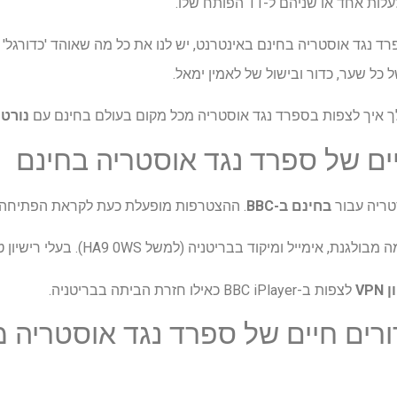
חד או שניהם ל-11 הפותח שלו.
גד אוסטריה בחינם באינטרנט, יש לנו את כל מה שאוהד 'כדורגל' צרי
של כל שער, כדור ובישול של לאמין ימאל.
 איך לצפות בספרד נגד אוסטריה
מכל מקום בעולם בחינם עם
נורטון N
יים של ספרד נגד אוסטריה בחינם
טריה עבור
בחינם ב-BBC
. ההצטרפות מופעלת כעת לקראת הפתיחה בשעה :00
 אימייל ומיקוד בבריטניה (למשל HA9 0WS). בעלי רישיון טלוויזיה בלבד.
VPN
לצפות ב-BBC iPlayer כאילו חזרת הביתה בבריטניה.
ורים חיים של ספרד נגד אוסטריה 