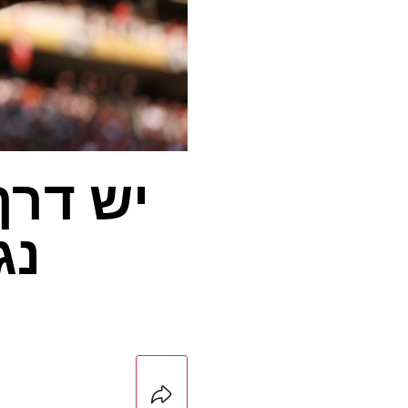
יש דרך
נג