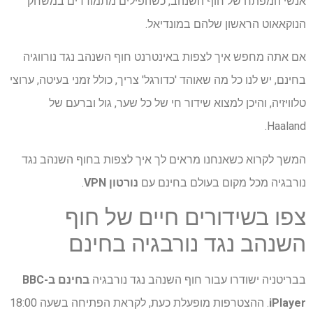
אנשי המפתח של חוף השנהב, כשהפילים מתמודדים במשחק
הנוקאאוט הראשון שלהם במונדיאל.
אם אתה מחפש איך לצפות באינטרנט חוף השנהב נגד נורווגיה
בחינם, יש לנו כל מה שאוהד 'כדורגל' צריך, כולל זמני בעיטה, ערוצי
טלוויזיה, והיכן למצוא שידור חי של כל שער, גול וברעם של
Haaland.
המשך לקרוא כשאנחנו מראים לך איך לצפות בחוף השנהב נגד
נורבגיה
מכל מקום בעולם בחינם עם
נורטון VPN
.
צפו בשידורים חיים של חוף
השנהב נגד נורבגיה בחינם
בבריטניה ישודרו עבור חוף השנהב נגד נורבגיה
בחינם ב-BBC
iPlayer
. ההצטרפות מופעלת כעת, לקראת הפתיחה בשעה 18:00