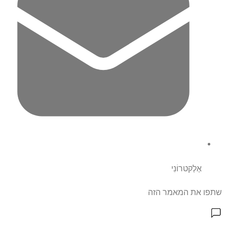
אֶלֶקטרוֹנִי
שתפו את המאמר הזה