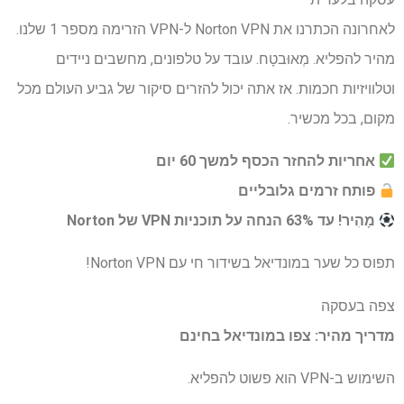
לאחרונה הכתרנו את Norton VPN ל-VPN הזרימה מספר 1 שלנו.
מהיר להפליא. מְאוּבטָח. עובד על טלפונים, מחשבים ניידים
וטלוויזיות חכמות. אז אתה יכול להזרים סיקור של גביע העולם מכל
מקום, בכל מכשיר.
אחריות להחזר הכסף למשך 60 יום
פותח זרמים גלובליים
מָהִיר!
עד 63% הנחה על תוכניות VPN של Norton
תפוס כל שער במונדיאל בשידור חי עם Norton VPN!
צפה בעסקה
מדריך מהיר: צפו במונדיאל בחינם
השימוש ב-VPN הוא פשוט להפליא.