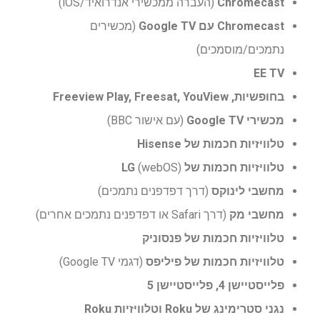
Chromecast
(העברה ממכשירי אנדרואיד/iOS)
Chromecast עם Google TV
(מכשירים
נתמכים/מוסמכים)
EE TV
בחופשיות, Freeview Play, Freesat, YouView
מכשירי Google TV
(עם אישור BBC)
טלוויזיות חכמות של Hisense
טלוויזיות חכמות של LG
(webOS)
מחשבי לינוקס
(דרך דפדפנים נתמכים)
מחשבי מק
(דרך Safari או דפדפנים נתמכים אחרים)
טלוויזיות חכמות של פנסוניק
טלוויזיות חכמות של פיליפס
(דגמי Google TV)
פלייסטיישן 4, פלייסטיישן 5
נגני סטרימינג של Roku וטלוויזיות Roku