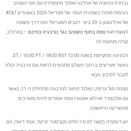
נבחרת נורווגיה של ארלינג האלנד מתמודדת עם חוף השנהב
בעימות מותח בשמינית הגמר של מונדיאל 2026 באצטדיון AT&T
של ארלינגטון ב-30 ביוני. רעבים לשערים? הנה דרך פשוטה
לעשות זאת
צפה בחוף השנהב נגד נורבגיה בחינם
– בארה"ב,
קנדה ומחוצה לה.
הבעיטה מתקיימת בשעה 13:00 ET / 10:00 PT / 18:00 BST,
כאשר מעריצים ברחבי העולם מתכוונים לראות אם נורבגיה יכולה
לעבור לסיבוב הבא.
מנוחה מול צרפת, האלנד תחזור לנורבגיה מתחילת ה-11, כאשר
גם אלכסנדר סורלוט ואנטוניו נוסה אמורים להיות מעורבים
מהשריקה הראשונה.
יאן דיומנדה בקשר לפ.ס.ז' וחלוץ מנצ'סטר יונייטד, אמד דיאלו, הם