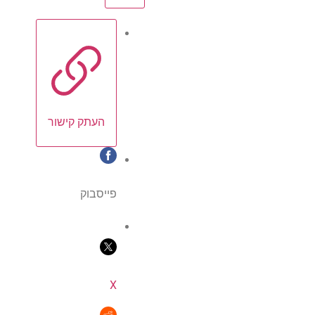
העתק קישור
פייסבוק
X