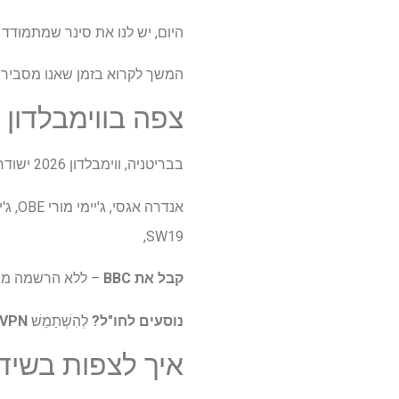
היום, יש לנו את סינר שמתמודד
המשך לקרוא בזמן שאנו מסבירים 
צפה בווימבלדון 
בבריטניה, ווימבלדון 2026 ישודר עבור
SW19,
קבל את BBC
– ללא הרשמה מבולגנת, אימייל
נוסעים לחו"ל?
לְהִשְׁתַמֵשׁ
NordVPN ללא
איך לצפות בשידו