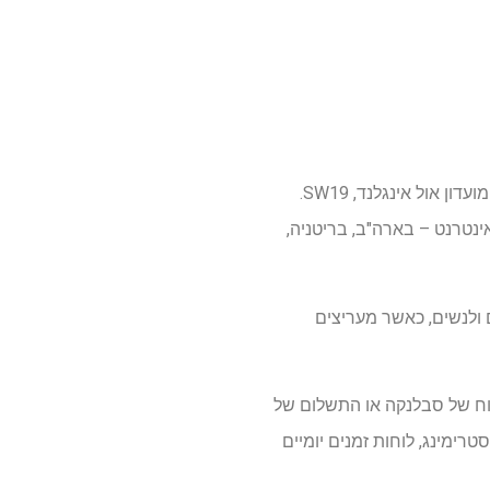
ווימבלדון 2026 כבר כאן, עם שחקני הטניס הטובים בעולם נאבקים בו על מגרשי הדשא האייקוניים של מועדון אול אינגלנד, SW19.
ינטרנט – בארה"ב, בריטניה,
דים לגברים ולנשים, כאשר מעריצים
כוח של סבלנקה או התשלום של
סטרימינג, לוחות זמנים יומיים