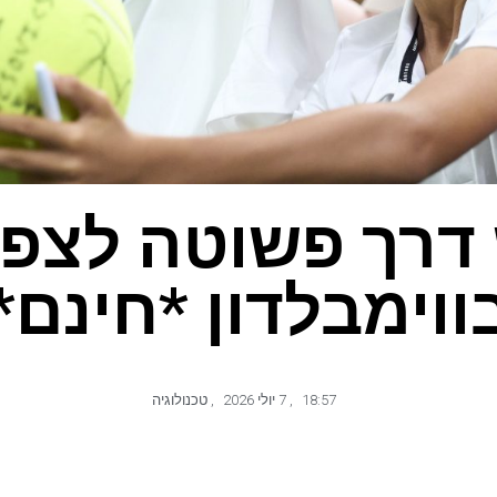
 דרך פשוטה לצפו
ווימבלדון *חינם*
18:57
,
7 יולי 2026
,
טכנולוגיה