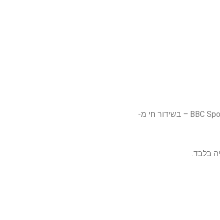
אנדרה אגסי, ג'יימי מורי OBE, ג'יני בושאר ולורה רובסון מרכיבים את קבוצת הכוכבים בווימבלדון של BBC Sport – בשידור חי מ-